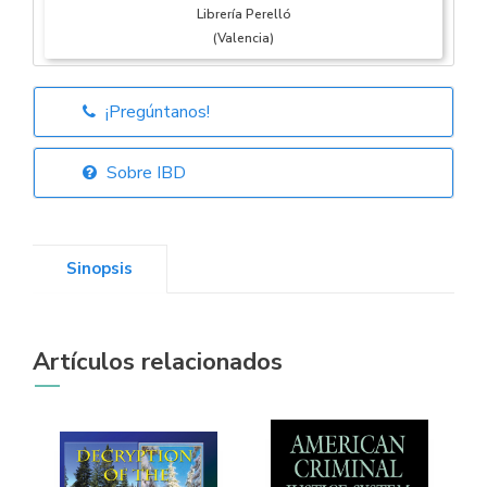
Librería Perelló
(Valencia)
¡Pregúntanos!
Librería Elías
(Asturias)
Sobre IBD
Sinopsis
Librería Kolima
(Madrid)
Artículos relacionados
Librería Proteo
(Málaga)