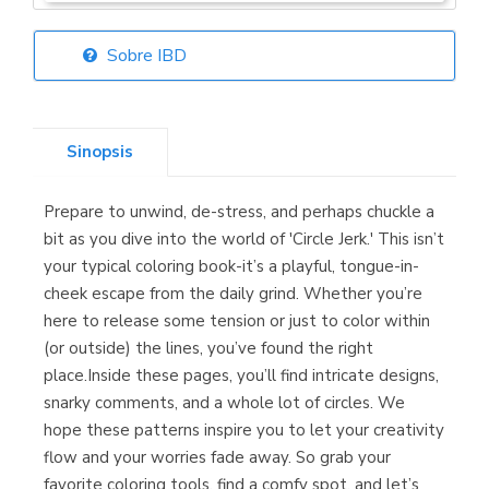
Sobre IBD
Librería Elías
(Asturias)
Sinopsis
Prepare to unwind, de-stress, and perhaps chuckle a
Librería Kolima
bit as you dive into the world of 'Circle Jerk.' This isn’t
(Madrid)
your typical coloring book-it’s a playful, tongue-in-
cheek escape from the daily grind. Whether you’re
here to release some tension or just to color within
(or outside) the lines, you’ve found the right
Librería Proteo
place.Inside these pages, you’ll find intricate designs,
(Málaga)
snarky comments, and a whole lot of circles. We
hope these patterns inspire you to let your creativity
flow and your worries fade away. So grab your
favorite coloring tools, find a comfy spot, and let’s