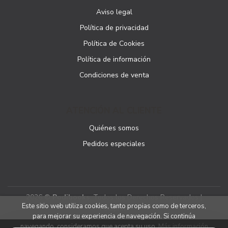
Aviso legal
Política de privacidad
Política de Cookies
Política de información
Condiciones de venta
ATENCIÓN AL CLIENTE
Quiénes somos
Pedidos especiales
2026 ©
Podibooks
. Todos los Derechos Reservados |
Este sitio web utiliza cookies, tanto propias como de terceros,
Podiprint
para mejorar su experiencia de navegación. Si continúa
navegando, consideramos que acepta su uso.
Más información