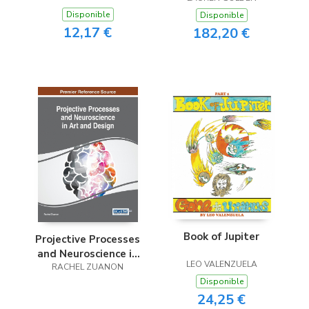
Disponible
Disponible
12,17 €
182,20 €
Book of Jupiter
Projective Processes
and Neuroscience in
LEO VALENZUELA
Art and Design
RACHEL ZUANON
Disponible
24,25 €