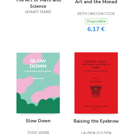
Art and the Monad
Science
JAYANTI TAMBE
KEITH LINCOLN COOK
Disponible
6,17 €
Slow Down
Raising the Eyebrow
TODD WEBB
LAUREN GOLDEN