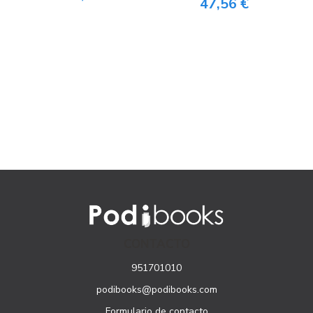
47,56 €
CONTACTO
951701010
podibooks@podibooks.com
Formulario de contacto