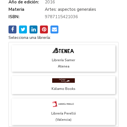
Año de edición:
2016
Materia
Artes: aspectos generales
ISBN:
9787115421036
Selecciona una librería:
Librería Samer
Atenea
Kálamo Books
Librería Perelló
(Valencia)