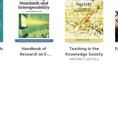
ds
Handbook of
Teaching in the
E
Research on E-
Knowledge Society
Learning Standards
ANTONIO CARTELLI
and Interoperability