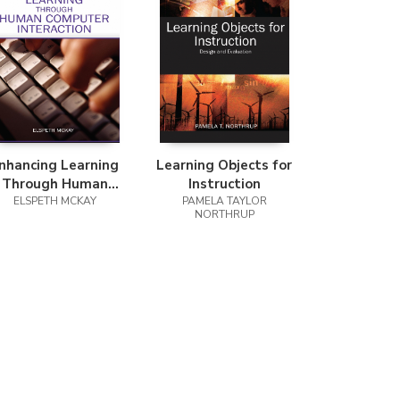
nhancing Learning
Learning Objects for
Through Human
Instruction
ELSPETH MCKAY
Computer
PAMELA TAYLOR
NORTHRUP
Interaction