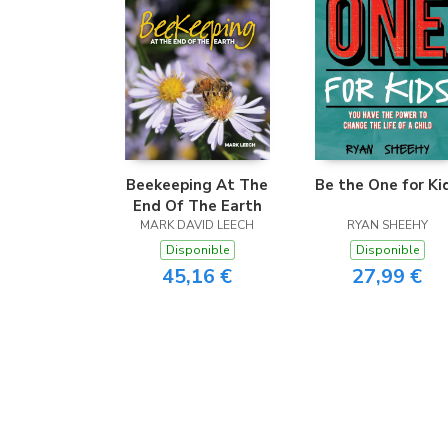
Beekeeping At The
Be the One for Ki
End Of The Earth
MARK DAVID LEECH
RYAN SHEEHY
Disponible
Disponible
45,16 €
27,99 €