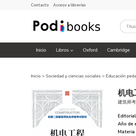
Contacto
Acceso a librerías
Inicio
Libros
Oxford
Cambridge
Inicio
>
Sociedad y ciencias sociales
>
Educación ped
机电
建筑师
Editorial
Año de e
Materia