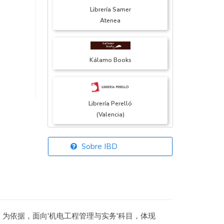
Librería Samer
Atenea
Kálamo Books
Librería Perelló
(Valencia)
Sobre IBD
Librería Elías
(Asturias)
为依据，面向'机电工程管理与实务'科目，体现
Librería Kolima