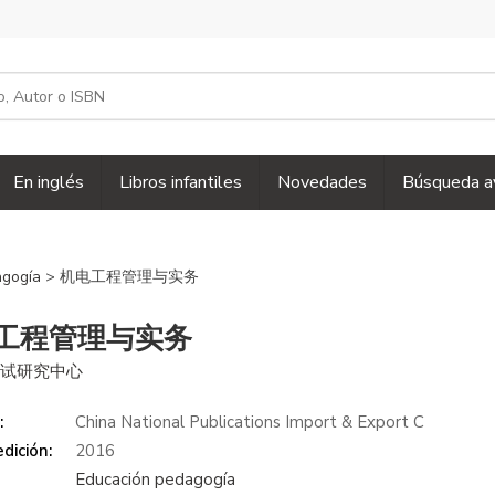
En inglés
Libros infantiles
Novedades
Búsqueda a
agogía
> 机电工程管理与实务
工程管理与实务
考试研究中心
:
China National Publications Import & Export C
dición:
2016
Educación pedagogía