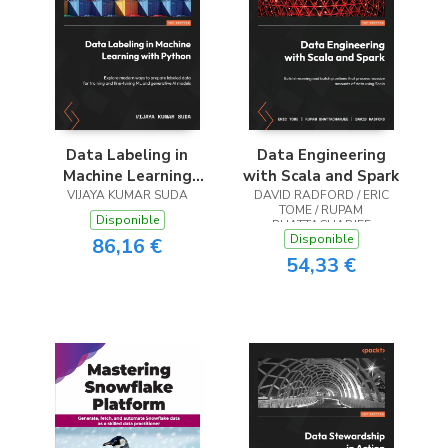
Data Labeling in
Data Engineering
Machine Learning
with Scala and Spark
VIJAYA KUMAR SUDA
with Python
DAVID RADFORD / ERIC
TOME / RUPAM
Disponible
BHATTACHARJEE
Disponible
86,16 €
54,33 €