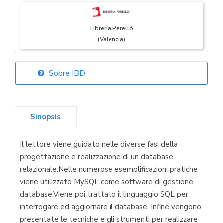
Librería Perelló
(Valencia)
Sobre IBD
Librería Elías
(Asturias)
Sinopsis
Il lettore viene guidato nelle diverse fasi della
Librería Kolima
progettazione e realizzazione di un database
(Madrid)
relazionale.Nelle numerose esemplificazioni pratiche
viene utilizzato MySQL come software di gestione
database.Viene poi trattato il linguaggio SQL per
interrogare ed aggiornare il database. Infine vengono
Librería Proteo
presentate le tecniche e gli strumenti per realizzare
(Málaga)