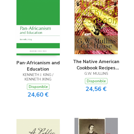
The Native American
Pan-Africanism and
Cookbook Recipes
Education
From Native
G.W. MULLINS
KENNETH J. KING /
KENNETH JKING
American Tribes
Disponible
Disponible
24,56 €
24,60 €