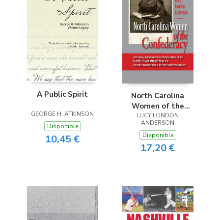
A Public Spirit
North Carolina
Women of the
GEORGE H. ATKINSON
Confederacy
LUCY LONDON
ANDERSON
Disponible
Disponible
10,45 €
17,20 €