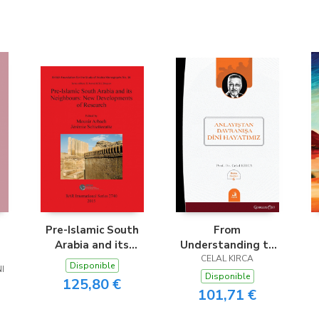
Pre-Islamic South
From
Arabia and its
Understanding to
Neighbours
Behavior Our
CELAL KIRCA
Disponible
I
Religious Life
Disponible
125,80 €
101,71 €