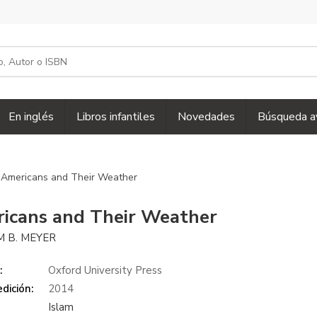
En inglés
Libros infantiles
Novedades
Búsqueda a
 Americans and Their Weather
icans and Their Weather
M B. MEYER
:
Oxford University Press
dición:
2014
Islam