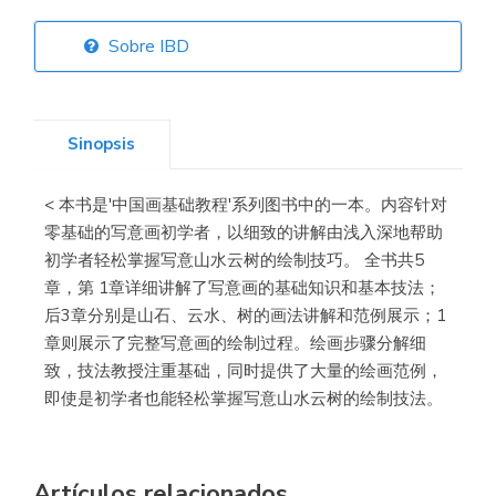
Sobre IBD
Librería Elías
(Asturias)
Sinopsis
< 本书是'中国画基础教程'系列图书中的一本。内容针对
Librería Kolima
零基础的写意画初学者，以细致的讲解由浅入深地帮助
(Madrid)
初学者轻松掌握写意山水云树的绘制技巧。 全书共5
章，第 1章详细讲解了写意画的基础知识和基本技法；
后3章分别是山石、云水、树的画法讲解和范例展示；1
章则展示了完整写意画的绘制过程。绘画步骤分解细
Librería Proteo
致，技法教授注重基础，同时提供了大量的绘画范例，
(Málaga)
即使是初学者也能轻松掌握写意山水云树的绘制技法。
Artículos relacionados