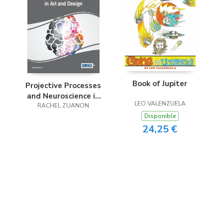
Book of Jupiter
Projective Processes
and Neuroscience in
LEO VALENZUELA
Art and Design
RACHEL ZUANON
Disponible
24,25 €