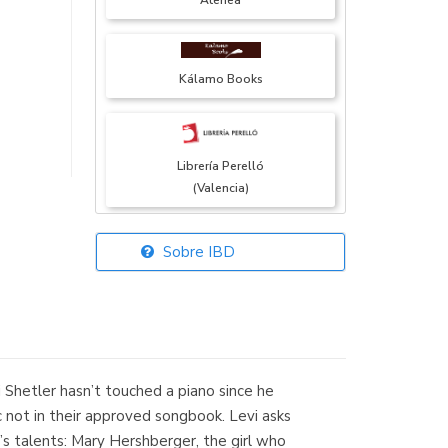
Atenea
Kálamo Books
Librería Perelló
(Valencia)
Sobre IBD
Librería Elías
(Asturias)
 Shetler hasn’t touched a piano since he
Librería Kolima
 not in their approved songbook. Levi asks
(Madrid)
s talents: Mary Hershberger, the girl who