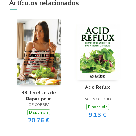
Artículos relacionados
Acid Reflux
38 Recettes de
Repas pour
ACE MCCLOUD
combattre le Cancer
JOE CORREA
Disponible
du Colon
Disponible
9,13 €
20,76 €