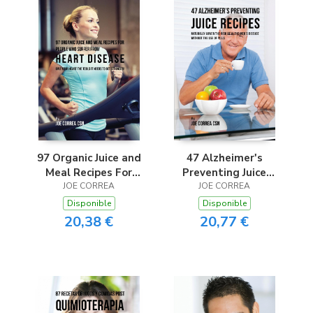
97 Organic Juice and
47 Alzheimer's
Meal Recipes For
Preventing Juice
People Who Suffer
JOE CORREA
JOE CORREA
Recipes
From Heart Disease
Disponible
Disponible
20,38 €
20,77 €