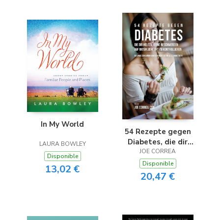
In My World
54 Rezepte gegen
Diabetes, die dir
LAURA BOWLEY
helfen, deine
JOE CORREA
Disponible
Beschwerden auf
Disponible
13,02 €
natürliche Art zu
20,47 €
kontrollieren