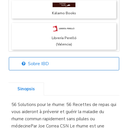
Kálamo Books
Librería Perelló
(Valencia)
Sobre IBD
Librería Elías
(Asturias)
Sinopsis
56 Solutions pour le rhume: 56 Recettes de repas qui
Librería Kolima
vous aideront à prévenir et guérir la maladie du
(Madrid)
rhume commun rapidement sans pilules ou
médecinePar Joe Correa CSN Le rhume est une