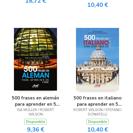
18,72 €
10,40 €
500 frases en alemán
500 frases en italiano
para aprender en 5
para aprender en 5
ISA MÜLLER / ROBERT
días
ROBERT WILSON / STEFANO
días
WILSON
DONATELLI
Disponible
Disponible
9,36 €
10,40 €