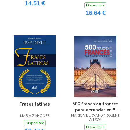
14,51 €
Disponible
16,64 €
500 frases en francés
Frases latinas
para aprender en 5
MARION BERNARD / ROBERT
días
MARIA ZANONER
WILSON
Disponible
Disponible