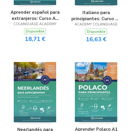
Aprender español para
Italiano para
extranjeros: Curso A2
principiantes: Curso A1
COLANGUAGE ACADEMY
completo nivel
ACADEMY COLANGUAGE
estructurado con
elemental
audio y app
Disponible
Disponible
18,71 €
16,63 €
Aprender Polaco A1
Neerlandés para