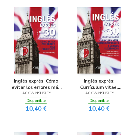
Inglés exprés: Cómo
Inglés exprés:
evitar los errores más
Currículum vitae,
JACK WINSHSLEY
frecuentes
cartas comerciales y
JACK WINSHSLEY
correos electrónicos
Disponible
Disponible
10,40 €
10,40 €