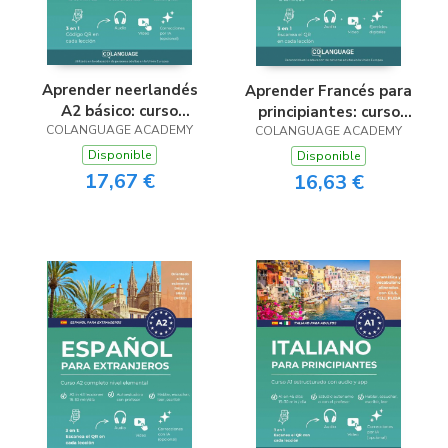
Aprender neerlandés
Aprender Francés para
A2 básico: curso
principiantes: curso
COLANGUAGE ACADEMY
intensivo con app,
práctico A1 con app,
COLANGUAGE ACADEMY
video y audio
audio y video
Disponible
Disponible
17,67 €
16,63 €