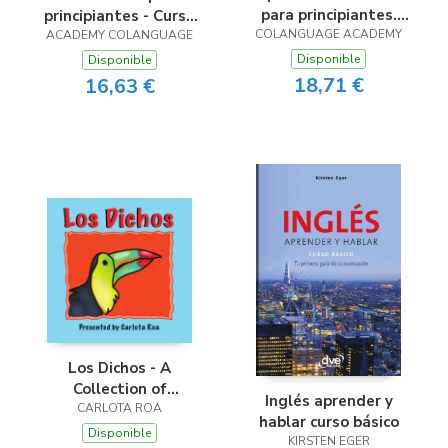
para principiantes.
principiantes - Curso
COLANGUAGE ACADEMY
Curso estructurado
A1 completo con audio
ACADEMY COLANGUAGE
para profesionales con
Disponible
Disponible
audio
18,71 €
16,63 €
Los Dichos - A
Collection of
Inglés aprender y
Traditional Mexican
CARLOTA ROA
hablar curso básico
Sayings
Disponible
KIRSTEN EGER