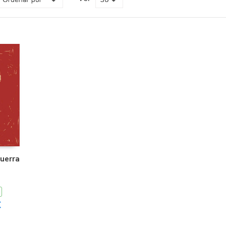
guerra
€