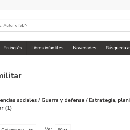
En inglés
Libros infantiles
Novedades
Búsqueda a
ilitar
iencias sociales
/
Guerra y defensa
/
Estrategia, plan
ar (1)
Ver