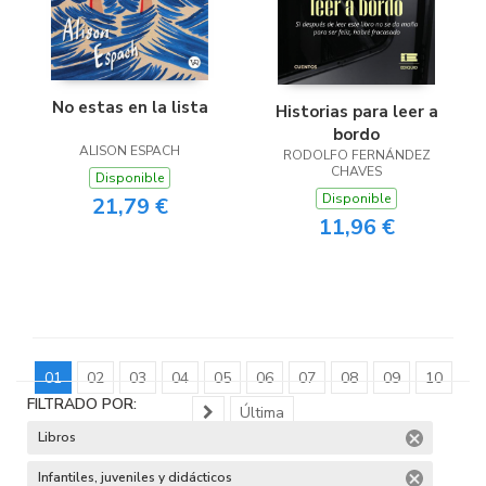
No estas en la lista
Historias para leer a
bordo
ALISON ESPACH
RODOLFO FERNÁNDEZ
CHAVES
Disponible
Disponible
21,79 €
11,96 €
01
02
03
04
05
06
07
08
09
10
FILTRADO POR:
Última
Libros
Infantiles, juveniles y didácticos