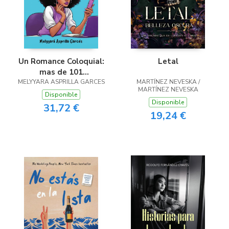
Un Romance Coloquial:
Letal
mas de 101
MELYYARA ASPRILLA GARCES
expresiones
MARTÍNEZ NEVESKA /
MARTÍNEZ NEVESKA
coloquiales en español
Disponible
Disponible
31,72 €
19,24 €