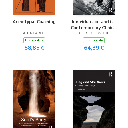
Archetypal Coaching
Individuation and its
Contemporary Clinical
ALBA CAROD
KERRIE KIRKWOOD
Applications
Disponible
Disponible
58,85 €
64,39 €