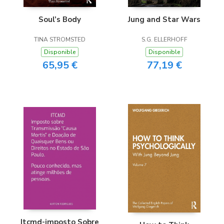
Soul’s Body
Jung and Star Wars
TINA STROMSTED
S.G. ELLERHOFF
Disponible
Disponible
65,95 €
77,19 €
Itcmd-imposto Sobre