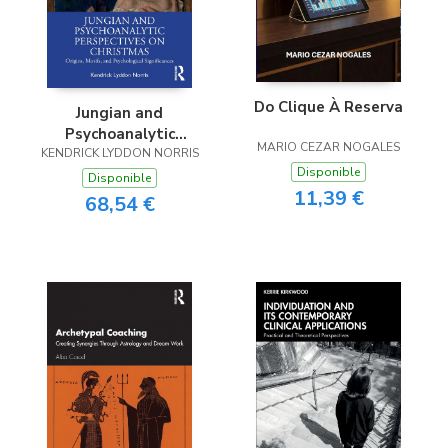
Do Clique À Reserva
Jungian and
Psychoanalytic
MARIO CEZAR NOGALES
KENDRICK LYDDON NORRIS
Perspectives on
Disponible
Christmas
Disponible
11,39 €
68,54 €