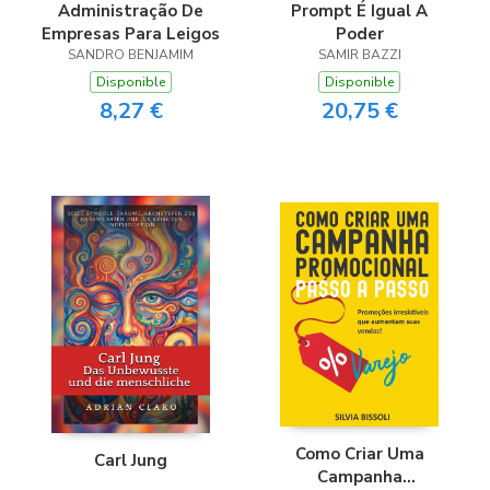
Administração De
Prompt É Igual A
Empresas Para Leigos
Poder
SANDRO BENJAMIM
SAMIR BAZZI
Disponible
Disponible
8,27 €
20,75 €
Como Criar Uma
Carl Jung
Campanha