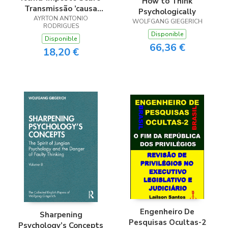
How to Think
Transmissão ’causa
Psychologically
Mortis’ E Doação De
AYRTON ANTONIO
WOLFGANG GIEGERICH
RODRIGUES
Quaisquer Bens Ou
Disponible
Disponible
Direitos No Estado De
66,36 €
18,20 €
São Paulo.
Engenheiro De
Sharpening
Pesquisas Ocultas-2
Psychology’s Concepts