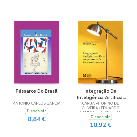
Pássaros Do Brasil
Integração Da
Inteligência Artificial
ANTONIO CARLOS GARCIA
Nos Processos De
CAPUA VITORINO DE
OLIVEIRA / EDUARDO
Recursos Humanos
Disponible
SAMUEL HENRIQUE DA
Disponible
ROCHA / NORMA LICCIARDI
8,84 €
10,92 €