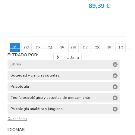
89,39 €
01
02
03
04
05
06
07
08
09
10
FILTRADO POR:
Última
Libros
Sociedad y ciencias sociales
Psicología
Teoría psicológica y escuelas de pensamiento
Psicología analítica y jungiana
Quitar filtros
IDIOMAS