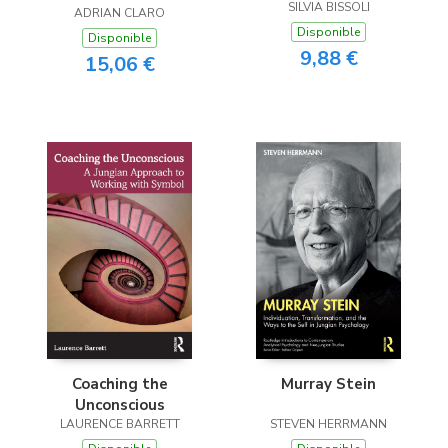
Promocional Passo A
SILVIA BISSOLI
ADRIAN CLARO
Passo
Disponible
Disponible
9,88 €
15,06 €
Coaching the
Murray Stein
Unconscious
LAURENCE BARRETT
STEVEN HERRMANN