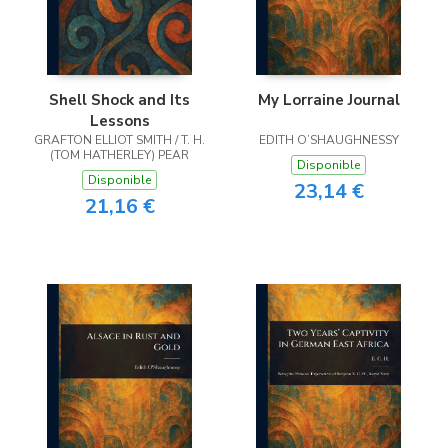
Shell Shock and Its
My Lorraine Journal
Lessons
GRAFTON ELLIOT SMITH / T. H.
EDITH O’SHAUGHNESSY
(TOM HATHERLEY) PEAR
Disponible
Disponible
23,14 €
21,16 €