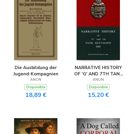
NARRATIVE HISTORY
Die Ausbildung der
OF 'G' AND 7TH TANK
Jugend-Kompagnien
BATTALION
ANON
ANON
Disponible
Disponible
15,20 €
18,89 €