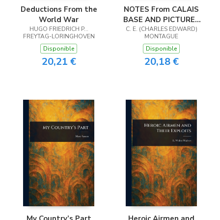
Deductions From the
NOTES From CALAIS
World War
BASE AND PICTURES
HUGO FRIEDRICH P...
C. E. (CHARLES EDWARD)
OF ITS MANY
FREYTAG-LORINGHOVEN
MONTAGUE
ACTIVITIES
Disponible
Disponible
20,21 €
20,18 €
My Country’s Part
Heroic Airmen and