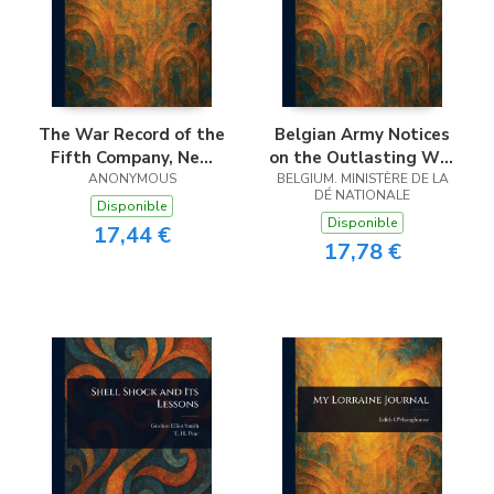
The War Record of the
Belgian Army Notices
Fifth Company, New
on the Outlasting War
England Regiment
ANONYMOUS
BELGIUM. MINISTÈRE DE LA
Sites
DÉ NATIONALE
Disponible
Disponible
17,44 €
17,78 €