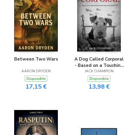
Between Two Wars
A Dog Called Corporal
- Based on a Touching
AARON DRYDEN
True War Dog Story
JACK CHAMPION
from WW1
Disponible
Disponible
17,15 €
13,98 €