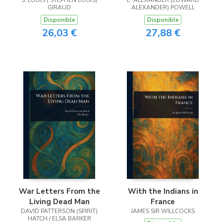
S. LOUIS ( STEPHEN LOUIS)
Haunted Houses
E. ALEXANDER (EDWARD
GIRAUD
ALEXANDER) POWELL
Disponible
Disponible
26,03 €
27,88 €
War Letters From the
With the Indians in
Living Dead Man
France
DAVID PATTERSON (SPIRIT)
JAMES SIR WILLCOCKS
HATCH / ELSA BARKER