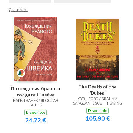
Quitar filtros
The Death of the
Похождения бравого
’Dukes’
солдата Швейка
CYRIL FORD / GRAHAM
КАРЕЛ ВАНЕК / ЯРОСЛАВ
SARGEANT / SCOTT FLAVING
ГАШЕК
Disponible
Disponible
105,90 €
24,72 €