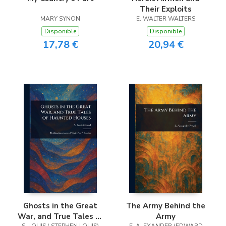
Their Exploits
MARY SYNON
E. WALTER WALTERS
Disponible
Disponible
17,78 €
20,94 €
Ghosts in the Great
The Army Behind the
War, and True Tales of
Army