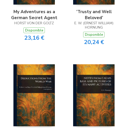
My Adventures as a
’Trusty and Well
German Secret Agent
Beloved’
HORST VON DER GOLTZ
E. W. (ERNEST WILLIAM)
HORNUNG
Disponible
Disponible
23,16 €
20,24 €