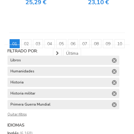
25,29 €
23,10 €
01
02
03
04
05
06
07
08
09
10
FILTRADO POR:
Última
Libros
Humanidades
Historia
Historia militar
Primera Guerra Mundial
Quitar filtros
IDIOMAS
Inglés
(6.168)