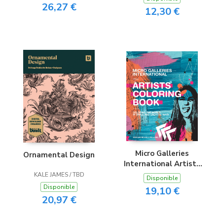
Media Artists
26,27 €
12,30 €
Volume.2
Micro Galleries
Ornamental Design
International Artists
Coloring Book
KALE JAMES / TBD
Disponible
Disponible
19,10 €
20,97 €