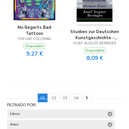
No Regerts Bad
Studien zur Deutschen
Tattoos
Kunstgeschichte -
TOP HAT COLORING
JOSEF AUGUST BERINGER
Hermann Braun
Disponible
Disponible
9,27 €
8,09 €
01
02
03
04
FILTRADO POR:
Libros
Artes