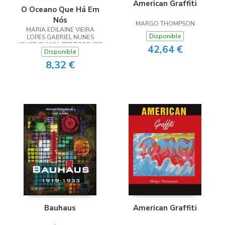
American Graffiti
O Oceano Que Há Em
Nós
MARGO THOMPSON
MARIA EDILAINE VIEIRA
Disponible
LOPES GABRIEL NUNES
JOLISE CHWAL PEDROSO ISIS
42,64 €
Disponible
PEREZ JONER EDUARDA
ANDÁRA FAGUNDES
8,32 €
Bauhaus
American Graffiti