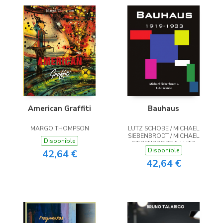
American Graffiti
Bauhaus
MARGO THOMPSON
LUTZ SCHÖBE / MICHAEL
SIEBENBRODT / MICHAEL
Disponible
SIEBENBRODT & LUTZ
Disponible
SCHÖBE
42,64 €
42,64 €