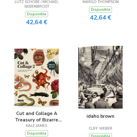
LUTZ SCHÖBE / MICHAEL
MARGO THOMPSON
SIEBENBRODT
Disponible
Disponible
42,64 €
42,64 €
Cut and Collage A
idaho brown
Treasury of Bizarre
and Beautiful Images
KALE JAMES
CLIFF WEBER
for Collage and Mixed
Disponible
Disponible