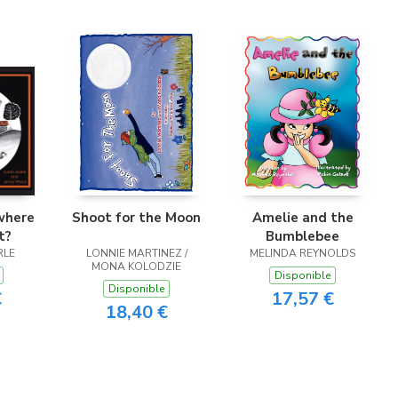
 where
Shoot for the Moon
Amelie and the
t?
Bumblebee
RLE
LONNIE MARTINEZ /
MELINDA REYNOLDS
MONA KOLODZIE
Disponible
Disponible
€
17,57 €
18,40 €