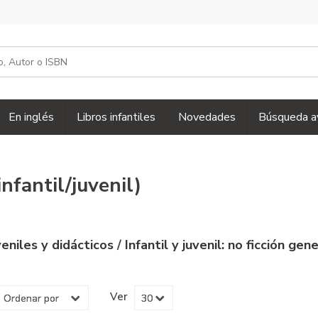
En inglés
Libros infantiles
Novedades
Búsqueda a
nfantil/juvenil)
uveniles y didácticos
/
Infantil y juvenil: no ficción gen
Ver