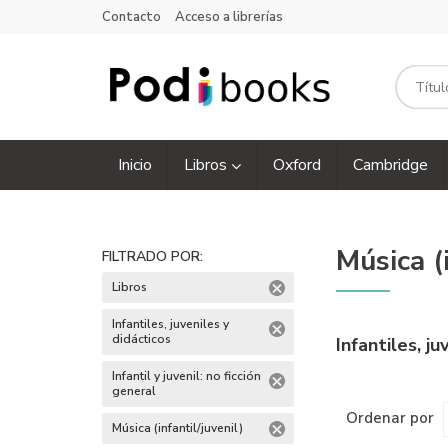
Contacto
Acceso a librerías
Inicio
Libros
Oxford
Cambridge
Música (i
FILTRADO POR:
Libros
Infantiles, juveniles y
didácticos
Infantiles, j
Infantil y juvenil: no ficción
general
Ordenar por
Música (infantil/juvenil)