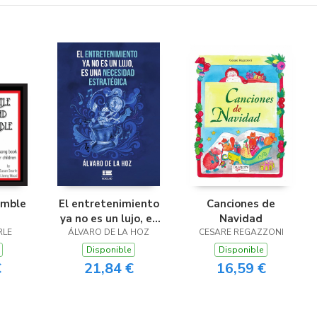
umble
El entretenimiento
Canciones de
ya no es un lujo, es
Navidad
RLE
ÁLVARO DE LA HOZ
una necesidad
CESARE REGAZZONI
estratégica
Disponible
Disponible
€
21,84 €
16,59 €