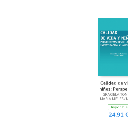
Calidad de v
niñez: Perspe
GRACIELA TON
desde la
MARÍA MIELES / 
investigac
MIELES BARR
cualitativ
Disponible
24,91 