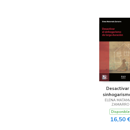
JUAN CARLOS OS
ARAVENA / J
GASTÓN INSUA / 
PEDREGAL / MA
DONATO / MA
PALACIO
Desactivar
sinhogarism
ELENA MATAM
larga durac
ZAMARRO
Disponible
16,50 