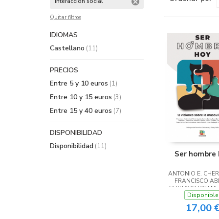
Interacción social
Quitar filtros
IDIOMAS
Castellano
(11)
PRECIOS
Entre 5 y 10 euros
(1)
Entre 10 y 15 euros
(3)
Entre 15 y 40 euros
(7)
DISPONIBILIDAD
Disponibilidad
(11)
Ser hombre 
ANTONIO E. CHERU
FRANCISCO ABI
GUSTAVO PISANI /
Disponible
BARÓN / JAVIER 
RAMÍREZ / JOSÉ 
17,00 
AGUILAR / JU
BARRACHINA SIE