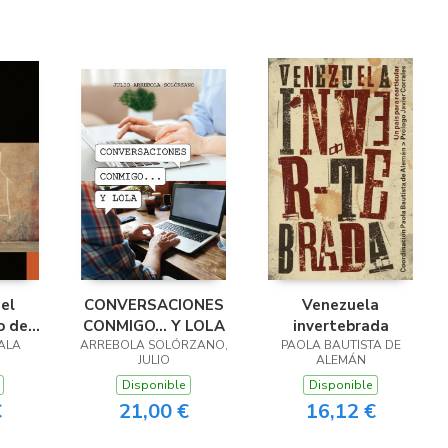
ORIO-
UAN
LITEO
RCELO
RIO
 el
CONVERSACIONES
Venezuela
o de
CONMIGO... Y LOLA
invertebrada
ALA
ión
ARREBOLA SOLÓRZANO,
PAOLA BAUTISTA DE
JULIO
ALEMÁN
Disponible
Disponible
€
21,00 €
16,12 €