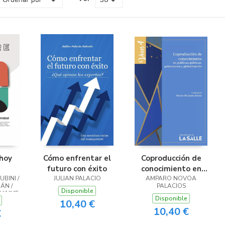
hoy
Cómo enfrentar el
Coproducción de
futuro con éxito
conocimiento en
BINI /
JULIAN PALACIO
políticas públicas,
AMPARO NOVOA
ÁN /
PALACIOS
gobernanza y
Disponible
 JAIME
Disponible
globalización
FUENTES
10,40 €
MARÍA
10,40 €
€
AN
RRA /