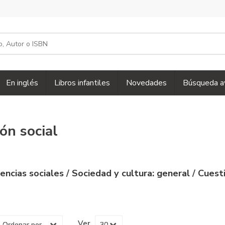
En inglés
Libros infantiles
Novedades
Búsqueda a
ión social
iencias sociales
/
Sociedad y cultura: general
/
Cuest
Ver