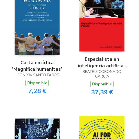
Especialista en
Carta encíclica
inteligencia artificial.
’Magnifica humanitas’
BEATRIZ CORONADO
IFCD107.
LEÓN XIV SANTO PADRE
GARCÍA
Disponible
Disponible
7,28 €
37,39 €