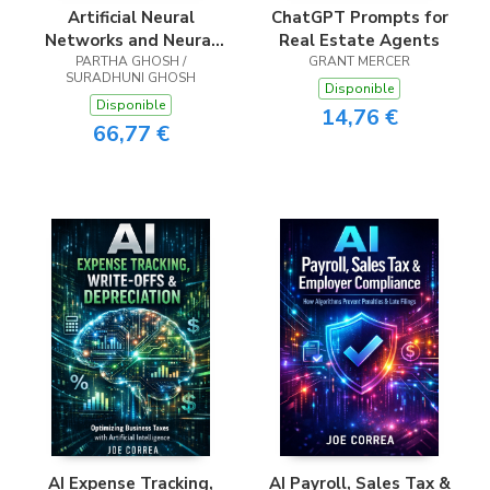
Artificial Neural
ChatGPT Prompts for
Networks and Neural
Real Estate Agents
PARTHA GHOSH /
Processing
GRANT MERCER
SURADHUNI GHOSH
Disponible
Disponible
14,76 €
66,77 €
AI Expense Tracking,
AI Payroll, Sales Tax &