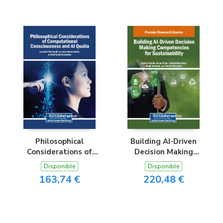
Philosophical
Building AI-Driven
Considerations of
Decision Making
Computational
Competencies for
Disponible
Disponible
Consciousness and AI
Sustainability
163,74 €
220,48 €
Qualia