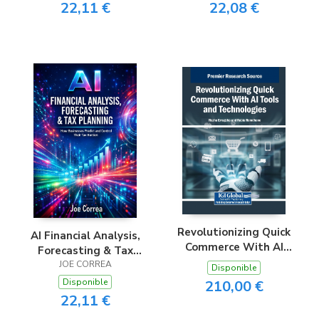
22,11 €
22,08 €
Revolutionizing Quick
AI Financial Analysis,
Commerce With AI
Forecasting & Tax
Tools and
JOE CORREA
Planning
Disponible
Technologies
Disponible
210,00 €
22,11 €