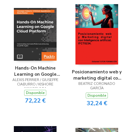
Hands-On Machine
Posicionamiento web y
Learning on Google
marketing digital con
ALEXIS PERRIER / GIUSEPPE
Cloud Platform
inteligencia artificial.
BEATRIZ CORONADO
CIABURRO / KISHORE
GARCÍA
AYYADEVARA
IFCT0234.
Disponible
Disponible
72,22 €
32,24 €