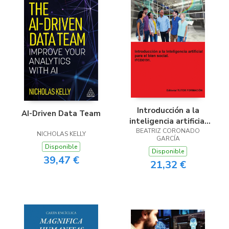
Introducción a la
AI-Driven Data Team
inteligencia artificial
para el bien social.
BEATRIZ CORONADO
NICHOLAS KELLY
GARCÍA
IFCD0191.
Disponible
Disponible
39,47 €
21,32 €