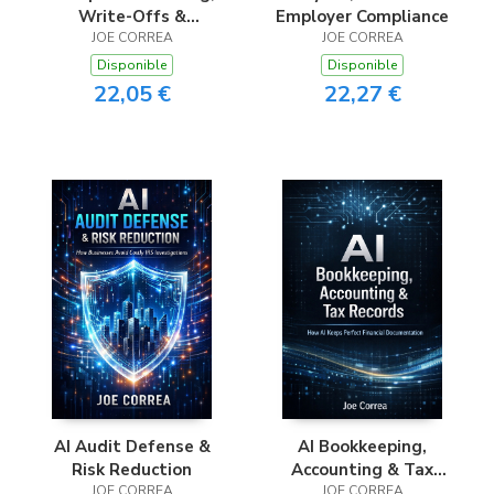
Write-Offs &
Employer Compliance
Depreciation
JOE CORREA
JOE CORREA
Disponible
Disponible
22,05 €
22,27 €
AI Audit Defense &
AI Bookkeeping,
Risk Reduction
Accounting & Tax
JOE CORREA
JOE CORREA
Records