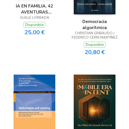
IA EN FAMILIA. 42
AVENTURAS
TECNOLÓGICAS PARA
GUILLE LORBADA
Democracia
DISFRUTAR EN
Disponible
algorítmica
FAMILIA
25,00 €
CHRISTIAN GRIBAUDO /
FEDERICO CERRI MARTÍNEZ
Disponible
20,80 €