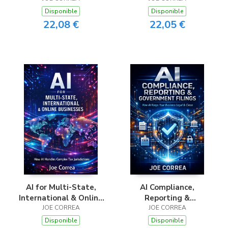
Disponible
Disponible
22,08 €
22,05 €
AI for Multi-State,
AI Compliance,
International & Online
Reporting &
Businesses
JOE CORREA
Government Filings
JOE CORREA
Disponible
Disponible