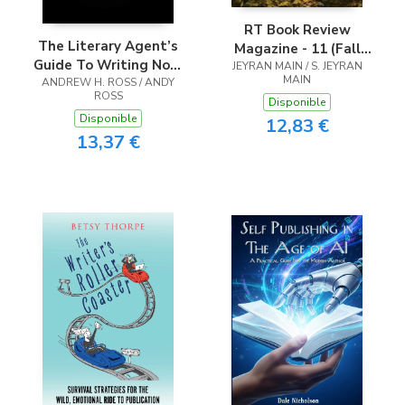
RT Book Review
The Literary Agent’s
Magazine - 11 (Fall
Guide To Writing Non-
JEYRAN MAIN / S. JEYRAN
2025)
MAIN
Fiction Book Proposal -
ANDREW H. ROSS / ANDY
ROSS
3rd edition
Disponible
Disponible
12,83 €
13,37 €