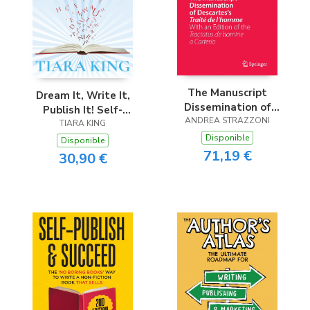
The Manuscript
Dream It, Write It,
Dissemination of
Publish It! Self-
Descartes’s Traité de
ANDREA STRAZZONI
Publishing For
TIARA KING
l’homme
Australian Authors
Disponible
Disponible
71,19 €
30,90 €