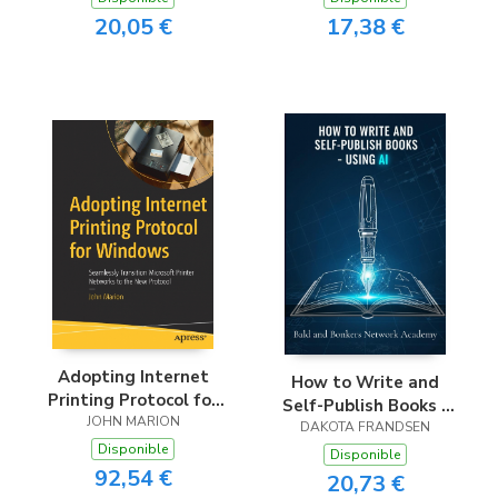
20,05 €
17,38 €
Adopting Internet
How to Write and
Printing Protocol for
Self-Publish Books -
JOHN MARION
Windows
DAKOTA FRANDSEN
Using AI
Disponible
Disponible
92,54 €
20,73 €