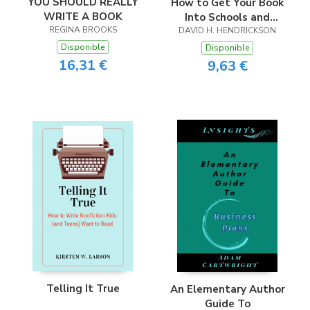
YOU SHOULD REALLY
How to Get Your Book
WRITE A BOOK
Into Schools and
REGINA BROOKS
Double Your Income
DAVID H. HENDRICKSON
With Volume Sales
Disponible
Disponible
16,31 €
9,63 €
Telling It True
An Elementary Author
Guide To