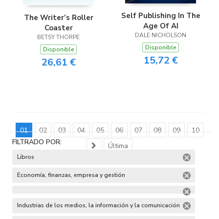
Self Publishing In The
The Writer’s Roller
Age Of AI
Coaster
DALE NICHOLSON
BETSY THORPE
Disponible
Disponible
15,72 €
26,61 €
01
02
03
04
05
06
07
08
09
10
FILTRADO POR:
Última
Libros
Economía, finanzas, empresa y gestión
Industrias de los medios, la información y la comunicación