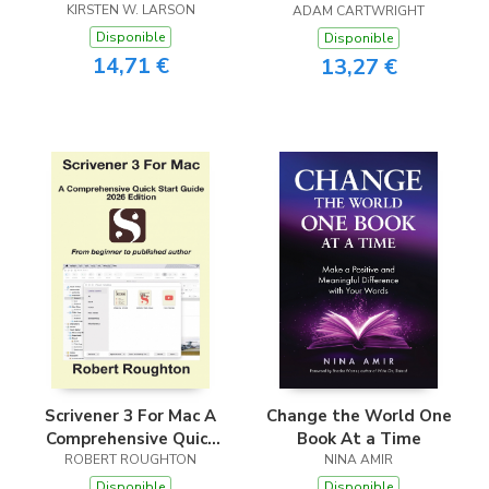
KIRSTEN W. LARSON
ADAM CARTWRIGHT
Disponible
Disponible
14,71 €
13,27 €
Scrivener 3 For Mac A
Change the World One
Comprehensive Quick
Book At a Time
Start Guide 2026
ROBERT ROUGHTON
NINA AMIR
Edition
Disponible
Disponible