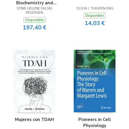
Biochemistry and
STINE HELENE FALSIG
Pharmacology
OLIVIA I. THIGPEN ENG
PEDERSEN
Disponible
Disponible
14,03 €
197,40 €
Mujeres con TDAH
Pioneers in Cell
Physiology