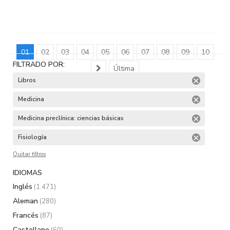
01
02
03
04
05
06
07
08
09
10
FILTRADO POR:
Última
Libros
Medicina
Medicina preclínica: ciencias básicas
Fisiología
Quitar filtros
IDIOMAS
Inglés
(1.471)
Aleman
(280)
Francés
(87)
Castellano