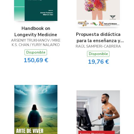
Handbook on
Propuesta didáctica
Longevity Medicine
para la enseñanza y
ARSENIY TRUKHANOV / MIKE
K.S. CHAN / YURIY NALAPKO
RAÚL SAMPIERI-CABRERA
aprendizaje de
Disponible
conceptos
Disponible
150,69 €
fundamentales de la
19,76 €
fisiología