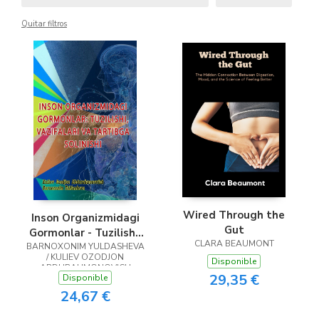
Quitar filtros
Wired Through the
Inson Organizmidagi
Gut
Gormonlar - Tuzilishi,
CLARA BEAUMONT
BARNOXONIM YULDASHEVA
Vazifalari Va Tartibga
/ KULIEV OZODJON
Solinishi
Disponible
ABDURAHMONOVICH
29,35 €
Disponible
24,67 €