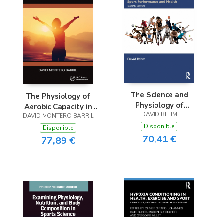
The Science and
The Physiology of
Physiology of
Aerobic Capacity in
Flexibility and
DAVID BEHM
DAVID MONTERO BARRIL
Women
Stretching
Disponible
Disponible
70,41 €
77,89 €