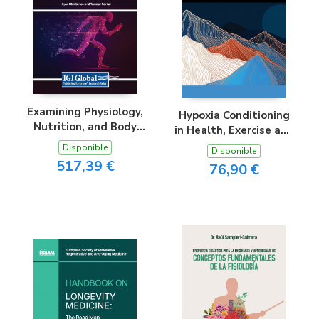
Examining Physiology,
Hypoxia Conditioning
Nutrition, and Body
in Health, Exercise and
Composition in Sports
Sport
Disponible
Disponible
Science
517,39 €
76,90 €