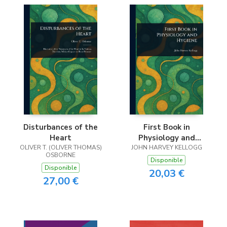
Disturbances of the
First Book in
Heart
Physiology and
OLIVER T. (OLIVER THOMAS)
JOHN HARVEY KELLOGG
Hygiene
OSBORNE
Disponible
Disponible
20,03 €
27,00 €