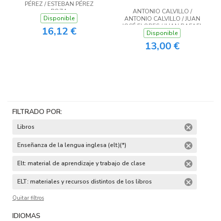
PÉREZ / ESTEBAN PÉREZ
POZA
ANTONIO CALVILLO /
Disponible
ANTONIO CALVILLO / JUAN
JOSÉ FLORES / JUAN RAFAEL
16,12 €
Disponible
MUÑOZ MUÑOZ / MARCO
ANTONIO DE LA OSSA
13,00 €
MARTÍNEZ / MAURICIO
RODRÍGUEZ LÓPEZ / NIEVES
LAG LÓPEZ / PABLO
MAZUECOS / PATRICIA
GARCÍA / VIRGINIA SÁNCHEZ
FILTRADO POR:
Libros
Enseñanza de la lengua inglesa (elt)(*)
Elt: material de aprendizaje y trabajo de clase
ELT: materiales y recursos distintos de los libros
Quitar filtros
IDIOMAS