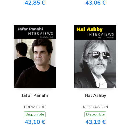
42,85 €
43,06 €
Jafar Panahi
Hal Ashby
DREW TODD
NICK DAWSON
Disponible
Disponible
43,10 €
43,19 €