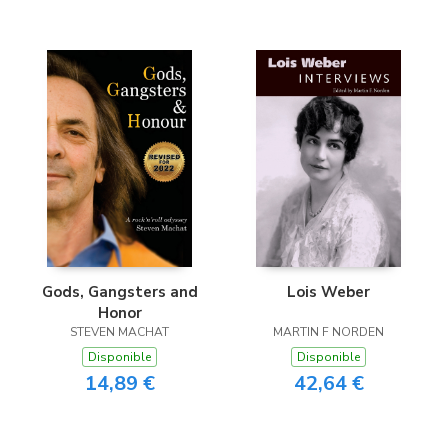
Gods, Gangsters and
Lois Weber
Honor
STEVEN MACHAT
MARTIN F NORDEN
Disponible
Disponible
14,89 €
42,64 €