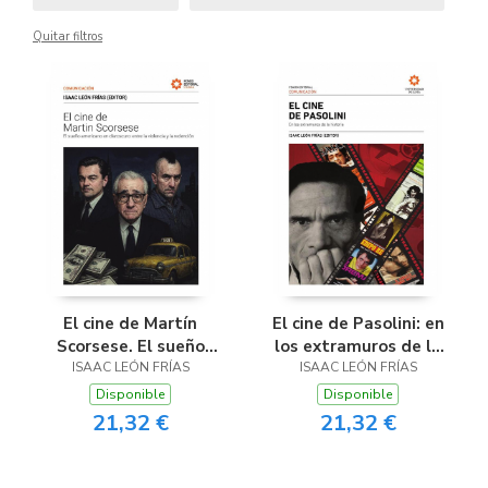
Quitar filtros
El cine de Martín
El cine de Pasolini: en
Scorsese. El sueño
los extramuros de la
ISAAC LEÓN FRÍAS
americano en
ISAAC LEÓN FRÍAS
historia
claroscuro: entre la
Disponible
Disponible
violencia y la redención
21,32 €
21,32 €