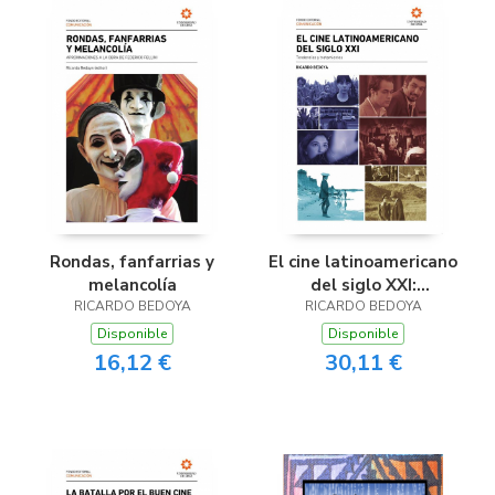
MIGUEL MARTIN / RAFAEL
GORDÓN / SERGIO VALDÉS
PEDRONI / SERVIO TULIO
MATEO PONCE
Rondas, fanfarrias y
El cine latinoamericano
melancolía
del siglo XXI:
RICARDO BEDOYA
RICARDO BEDOYA
tendencias y
tratamientos
Disponible
Disponible
16,12 €
30,11 €