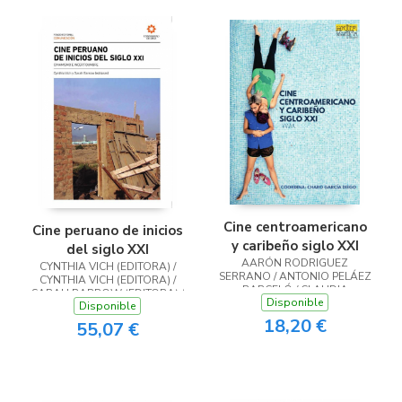
Cine centroamericano
Cine peruano de inicios
y caribeño siglo XXI
del siglo XXI
AARÓN RODRIGUEZ
CYNTHIA VICH (EDITORA) /
SERRANO / ANTONIO PELÁEZ
CYNTHIA VICH (EDITORA) /
BARCELÓ / CLAUDIA
SARAH BARROW (EDITORA) /
Disponible
BARICCO / CLAUDIA
Disponible
SARAH BARROW (EDITORA)
BARICCO / JAVIER PAYERAS /
18,20 €
55,07 €
JAVIER TOLENTINO / JORGE
FERNÁNDEZ-MAYORALAS /
JORGE FERNÁNDEZ-
MAYORALAS / KAREN POE
LANG / MARÍA LOURDES
CORTÉS / MIGUEL MARTIN /