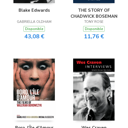
Blake Edwards
THE STORY OF
CHADWICK BOSEMAN
GABRIELLA OLDHAM
TONY ROSE
Disponible
Disponible
43,08 €
11,76 €
Boro, l’Île d’Amour
Wes Craven