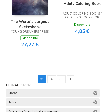
Adult Coloring Book
ADULT COLORING BOOKS /
COLORING BOOKS FOR
The World's Largest
ADULTS / COLORING BOOKS
Disponible
FOR ADULTS RELAXATION
Sketchbook
4,85 €
YOUNG DREAMERS PRESS
Disponible
27,27 €
01
02
03
FILTRADO POR:
Libros
Artes
Arte y diseño industrial / comercial