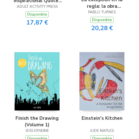
Inspirational Quotes
regla: la obra
ADULT ACTIVITY PRESS
Coloring Book
historietística de
PABLO TURNES
Disponible
Alberto Breccia
Disponible
17,87 €
20,28 €
Finish the Drawing
Einstein's Kitchen
(Volume 1)
JESS ERSKINE
JUDE NAPLES
Disponible
Disponible