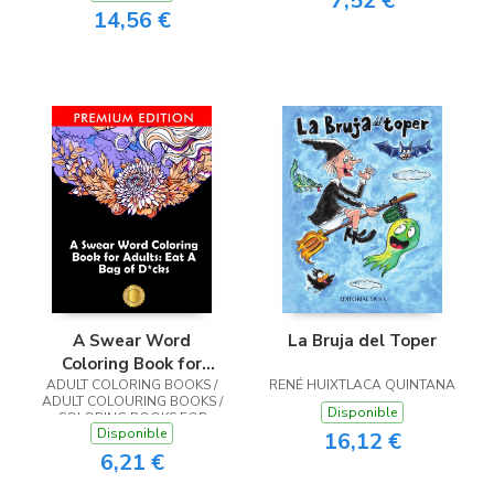
7,52 €
14,56 €
A Swear Word
La Bruja del Toper
Coloring Book for
ADULT COLORING BOOKS /
Adults
RENÉ HUIXTLACA QUINTANA
ADULT COLOURING BOOKS /
Disponible
COLORING BOOKS FOR
Disponible
ADULTS
16,12 €
6,21 €