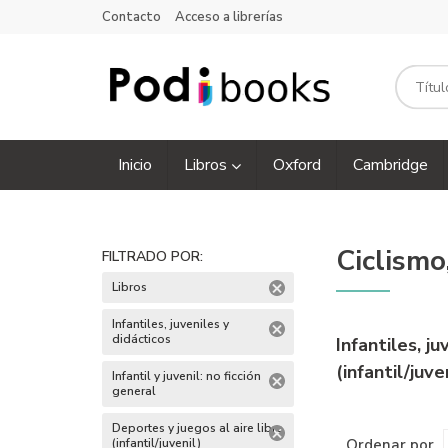
Contacto
Acceso a librerías
Inicio
Libros
Oxford
Cambridge
Ciclismo
FILTRADO POR:
Libros
Infantiles, juveniles y
didácticos
Infantiles, j
(infantil/juve
Infantil y juvenil: no ficción
general
Deportes y juegos al aire libre
Ordenar por
(infantil/juvenil)