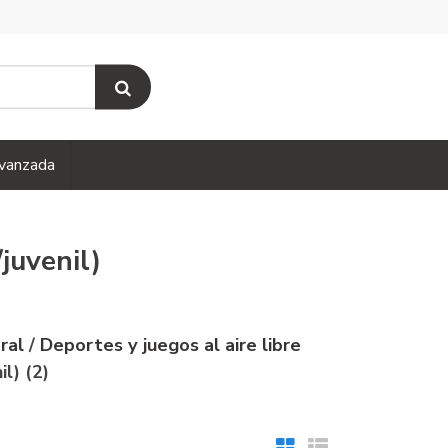
vanzada
juvenil)
eral
/
Deportes y juegos al aire libre
il) (2)