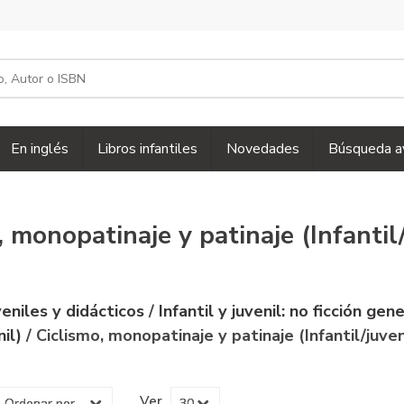
En inglés
Libros infantiles
Novedades
Búsqueda a
, monopatinaje y patinaje (Infantil/
uveniles y didácticos
/
Infantil y juvenil: no ficción gen
nil)
/ Ciclismo, monopatinaje y patinaje (Infantil/juven
Ver