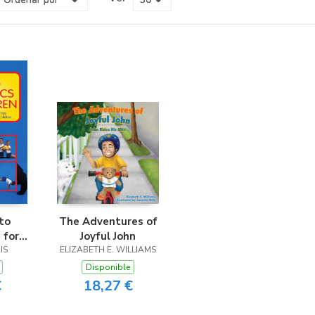
to
The Adventures of
 for
Joyful John
IS
ELIZABETH E. WILLIAMS
Disponible
€
18,27 €