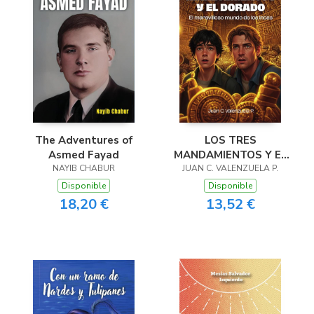
The Adventures of
LOS TRES
Asmed Fayad
MANDAMIENTOS Y EL
NAYIB CHABUR
JUAN C. VALENZUELA P.
DORADO: El
maravilloso mundo de
Disponible
Disponible
los Incas
18,20 €
13,52 €