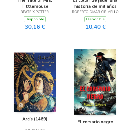
El collar de jade: una
The Tale of Mrs.
historia de mil años
Tittlemouse
ROBERTO OMAR CIRIMELLO
BEATRIX POTTER
Disponible
Disponible
10,40 €
30,16 €
Arcís (1469)
El corsario negro