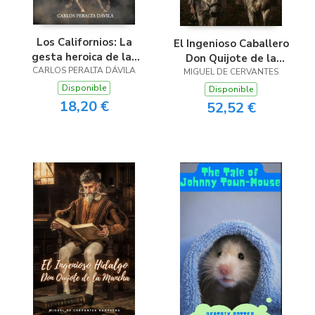
Los Californios: La
El Ingenioso Caballero
gesta heroica de las
Don Quijote de la
CARLOS PERALTA DÁVILA
vascos sonorenses
MIGUEL DE CERVANTES
Mancha
Disponible
Disponible
18,20 €
52,52 €