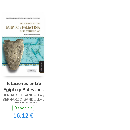
Relaciones entre
Egipto y Palestina
en el IV milenio a.C.
BERNARDO GANDULLA /
BERNARDO GANDULLA /
IANIR MILEVSKI /
Disponible
MARCELO CAMPAGNO /
MARCELO CAMPAGNO
16,12 €