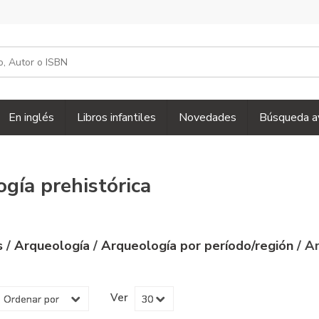
En inglés
Libros infantiles
Novedades
Búsqueda a
gía prehistórica
s
/
Arqueología
/
Arqueología por período/región
/ A
Ver