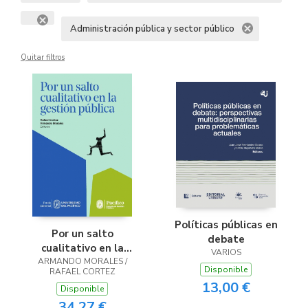
Administración pública y sector público
Quitar filtros
Políticas públicas en
Por un salto
debate
cualitativo en la
VARIOS
ARMANDO MORALES /
gestión pública
Disponible
RAFAEL CORTEZ
13,00 €
Disponible
34,27 €