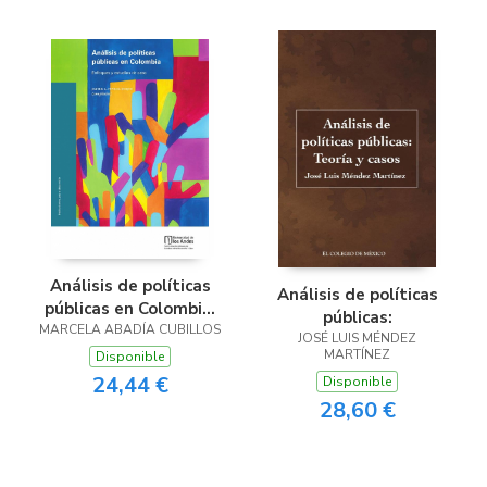
Análisis de políticas
Análisis de políticas
públicas en Colombia:
públicas:
MARCELA ABADÍA CUBILLOS
Enfoques y estudios
JOSÉ LUIS MÉNDEZ
de caso
MARTÍNEZ
Disponible
24,44 €
Disponible
28,60 €