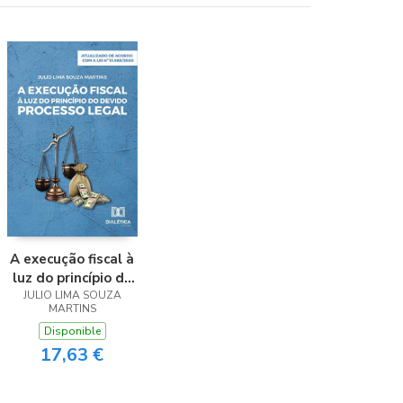
A execução fiscal à
luz do princípio do
devido processo
JULIO LIMA SOUZA
MARTINS
legal
Disponible
17,63 €