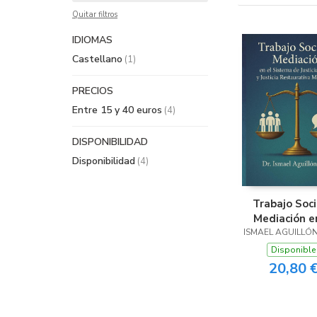
Quitar filtros
IDIOMAS
Castellano
(1)
PRECIOS
Entre 15 y 40 euros
(4)
DISPONIBILIDAD
Disponibilidad
(4)
Trabajo Soci
Mediación e
Sistema de Ju
ISMAEL AGUILLÓ
Penal y Just
Disponible
Restaurati
20,80 
Mexican