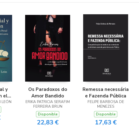
al y
Os Paradoxos do
Remessa necessária
n el
Amor Bandido
e Fazenda Pública
sticia
N LEÓN
ERIKA PATRICIA SERAFIM
FELIPE BARBOSA DE
FERREIRA BRUN
MENEZES
icia
Disponible
Disponible
va
€
22,83 €
17,63 €
a