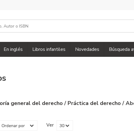
En inglés
Libros infantiles
Novedades
Búsqueda a
os
oría general del derecho
/
Práctica del derecho
/ Ab
Ver