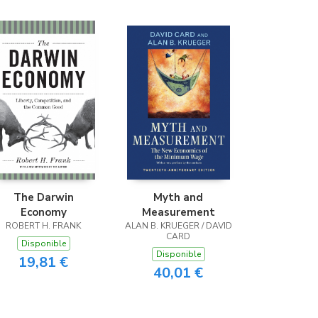
Librería Proteo
(Málaga)
The Darwin
Myth and
Economy
Measurement
ROBERT H. FRANK
ALAN B. KRUEGER / DAVID
CARD
Disponible
Disponible
19,81 €
40,01 €