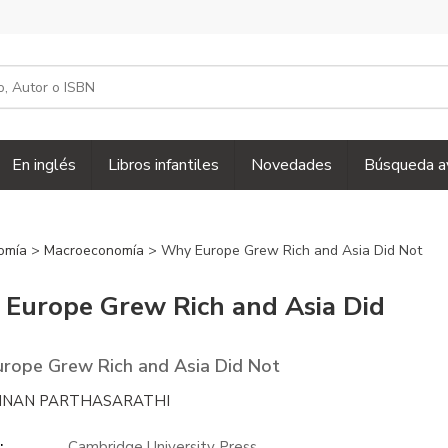
En inglés
Libros infantiles
Novedades
Búsqueda a
omía
>
Macroeconomía
> Why Europe Grew Rich and Asia Did Not
Europe Grew Rich and Asia Did
rope Grew Rich and Asia Did Not
NNAN PARTHASARATHI
:
Cambridge University Press