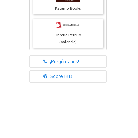
Kálamo Books
Librería Perelló
(Valencia)
¡Pregúntanos!
Librería Elías
(Asturias)
Sobre IBD
Librería Kolima
(Madrid)