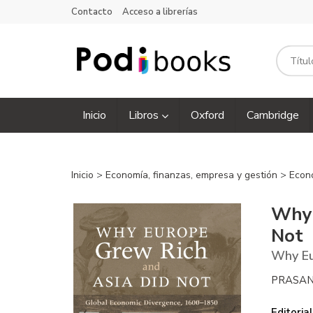
Contacto
Acceso a librerías
Inicio
Libros
Oxford
Cambridge
Inicio
>
Economía, finanzas, empresa y gestión
>
Econ
Why 
Not
Why Eu
PRASA
Editorial