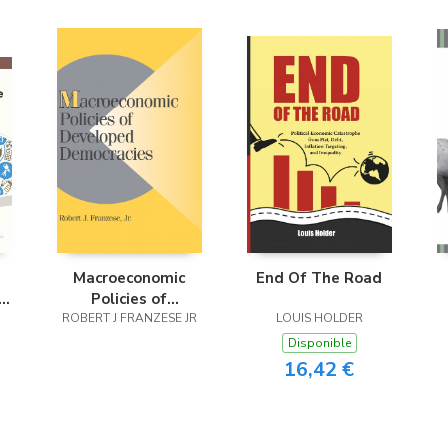
Macroeconomic
End Of The Road
e
Policies of
n
ROBERT J FRANZESE JR
Developed
LOUIS HOLDER
Democracies
Disponible
16,42 €