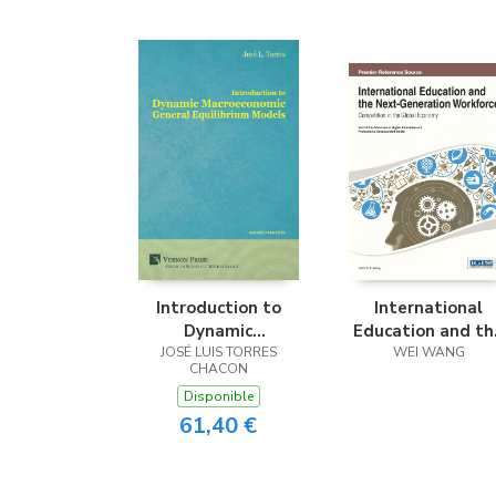
Introduction to
International
Dynamic
Education and th
Macroeconomic
JOSÉ LUIS TORRES
Next-Generatio
WEI WANG
CHACON
General Equilibrium
Workforce
Disponible
Models
61,40 €