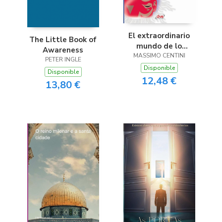
El extraordinario
The Little Book of
mundo de lo
Awareness
MASSIMO CENTINI
paranormal
PETER INGLE
Disponible
Disponible
12,48 €
13,80 €