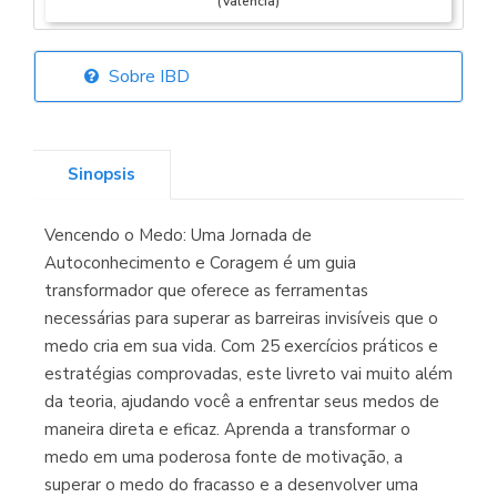
(Valencia)
Sobre IBD
Librería Elías
(Asturias)
Sinopsis
Vencendo o Medo: Uma Jornada de
Librería Kolima
Autoconhecimento e Coragem é um guia
(Madrid)
transformador que oferece as ferramentas
necessárias para superar as barreiras invisíveis que o
medo cria em sua vida. Com 25 exercícios práticos e
estratégias comprovadas, este livreto vai muito além
Librería Proteo
da teoria, ajudando você a enfrentar seus medos de
(Málaga)
maneira direta e eficaz. Aprenda a transformar o
medo em uma poderosa fonte de motivação, a
superar o medo do fracasso e a desenvolver uma