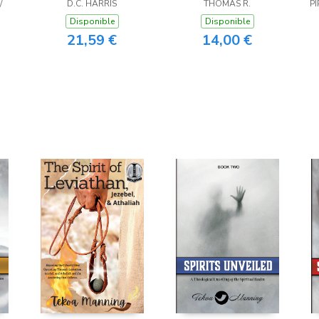
/
Messianic Jewish
D.C. HARRIS
THOMAS R.
PI
Devotional
Disponible
Disponible
21,59 €
14,00 €