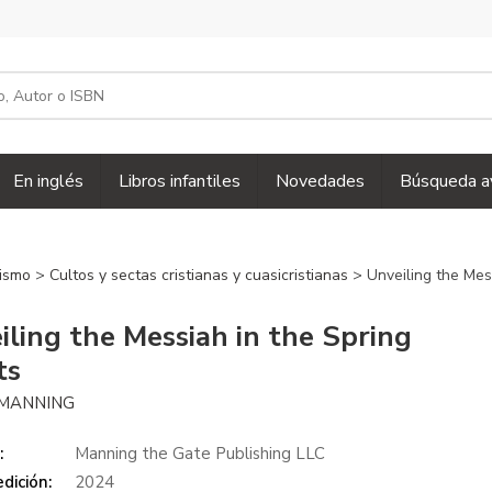
En inglés
Libros infantiles
Novedades
Búsqueda a
nismo
>
Cultos y sectas cristianas y cuasicristianas
> Unveiling the Mes
iling the Messiah in the Spring
ts
MANNING
:
Manning the Gate Publishing LLC
dición:
2024