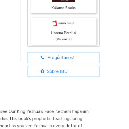
Kálamo Books
Librería Perelló
(Valencia)
¡Pregúntanos!
Librería Elías
(Asturias)
Sobre IBD
Librería Kolima
(Madrid)
 see Our King Yeshua’s Face, 'lechem hapanim.'
udies.This book’s prophetic teachings bring
r heart as you see Yeshua in every detail of