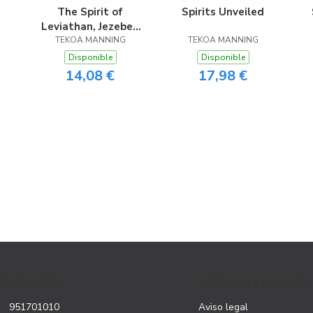
The Spirit of
Spirits Unveiled
Leviathan, Jezebel,
TEKOA MANNING
and Athaliah
TEKOA MANNING
Disponible
Disponible
14,08 €
17,98 €
CONTACTO
PÁGINAS LEGALES
951701010
Aviso legal