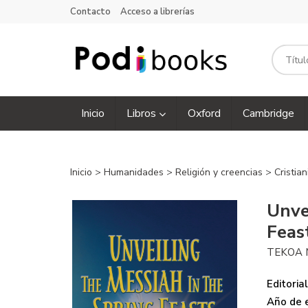
Contacto
Acceso a librerías
Inicio
Libros
Oxford
Cambridge
Inicio
>
Humanidades
>
Religión y creencias
>
Cristia
Unve
Feas
TEKOA 
Editorial
Año de e