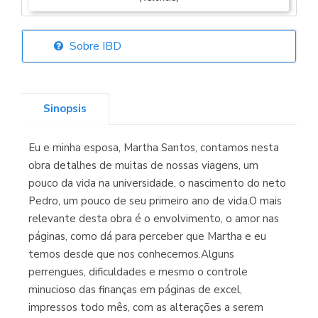
Sobre IBD
Librería Elías
(Asturias)
Sinopsis
Eu e minha esposa, Martha Santos, contamos nesta
Librería Kolima
obra detalhes de muitas de nossas viagens, um
(Madrid)
pouco da vida na universidade, o nascimento do neto
Pedro, um pouco de seu primeiro ano de vida.O mais
relevante desta obra é o envolvimento, o amor nas
páginas, como dá para perceber que Martha e eu
Librería Proteo
temos desde que nos conhecemos.Alguns
(Málaga)
perrengues, dificuldades e mesmo o controle
minucioso das finanças em páginas de excel,
impressos todo mês, com as alterações a serem