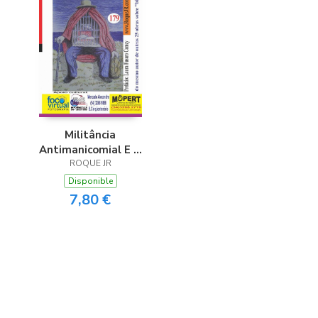
Militância
Antimanicomial E A
Pandemia Da Covid-
ROQUE JR
19
Disponible
7,80 €