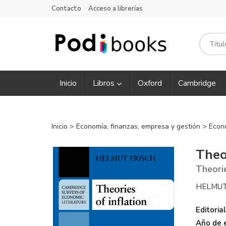
Contacto
Acceso a librerías
Inicio
Libros
Oxford
Cambridge
Inicio
>
Economía, finanzas, empresa y gestión
>
Econ
Theor
Theorie
HELMUT
Editorial
Año de e