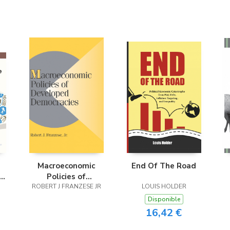
Macroeconomic
End Of The Road
e
Policies of
n
ROBERT J FRANZESE JR
Developed
LOUIS HOLDER
Democracies
Disponible
16,42 €