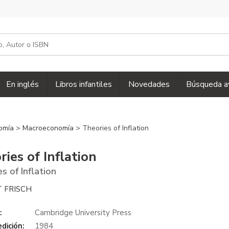
En inglés
Libros infantiles
Novedades
Búsqueda a
omía
>
Macroeconomía
> Theories of Inflation
ies of Inflation
s of Inflation
 FRISCH
:
Cambridge University Press
dición:
1984