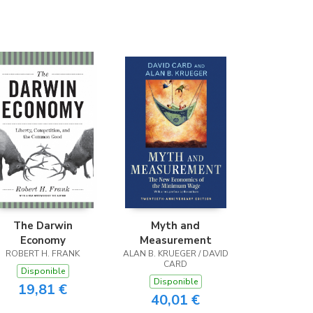
(Madrid)
Librería Proteo
(Málaga)
The Darwin
Myth and
Economy
Measurement
ROBERT H. FRANK
ALAN B. KRUEGER / DAVID
CARD
Disponible
Disponible
19,81 €
40,01 €