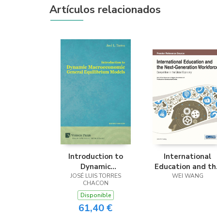
Artículos relacionados
Introduction to
International
Dynamic
Education and th
Macroeconomic
JOSÉ LUIS TORRES
Next-Generatio
WEI WANG
CHACON
General Equilibrium
Workforce
Disponible
Models
61,40 €