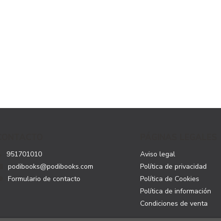
CONTACTO
PÁGINAS LEGALES
951701010
Aviso legal
podibooks@podibooks.com
Política de privacidad
Formulario de contacto
Política de Cookies
Política de información
Condiciones de venta