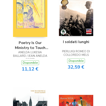
I soldati lunghi
Poetry Is Our
Ministry to Touch
PIERLUIGI ROMEO DI
ANELDA LUKESIA
the Heart
COLLOREDO MELS
BALLARD / JEAN ANELDA
SCOTT
Disponible
Disponible
32,59 €
11,12 €