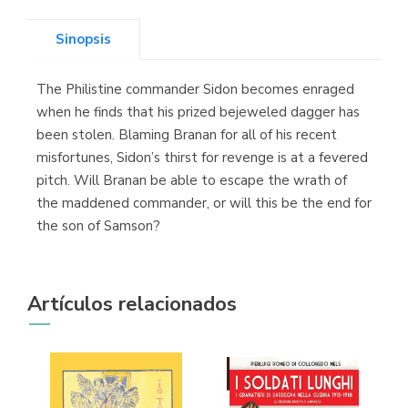
Sinopsis
The Philistine commander Sidon becomes enraged
Librería Kolima
when he finds that his prized bejeweled dagger has
(Madrid)
been stolen. Blaming Branan for all of his recent
misfortunes, Sidon’s thirst for revenge is at a fevered
pitch. Will Branan be able to escape the wrath of
the maddened commander, or will this be the end for
Librería Proteo
the son of Samson?
(Málaga)
Artículos relacionados