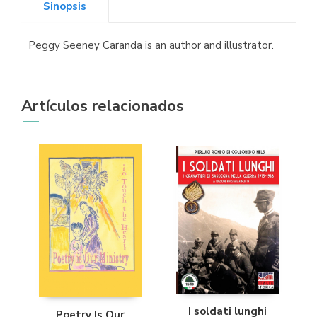
Sinopsis
Peggy Seeney Caranda is an author and illustrator.
Librería Kolima
(Madrid)
Artículos relacionados
Librería Proteo
(Málaga)
I soldati lunghi
Poetry Is Our