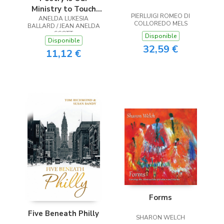
Ministry to Touch
PIERLUIGI ROMEO DI
ANELDA LUKESIA
the Heart
COLLOREDO MELS
BALLARD / JEAN ANELDA
SCOTT
Disponible
Disponible
32,59 €
11,12 €
Forms
Five Beneath Philly
SHARON WELCH