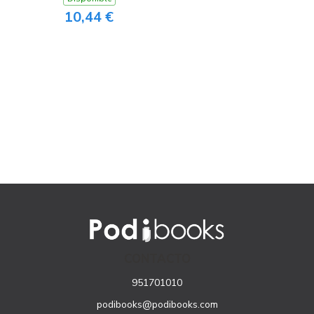
10,44 €
CONTACTO
951701010
podibooks@podibooks.com