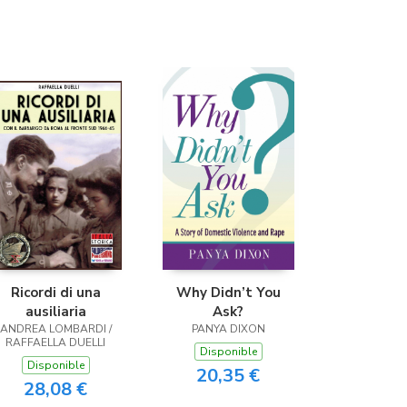
(Málaga)
Ricordi di una
Why Didn’t You
ausiliaria
Ask?
ANDREA LOMBARDI /
PANYA DIXON
RAFFAELLA DUELLI
Disponible
Disponible
20,35 €
28,08 €