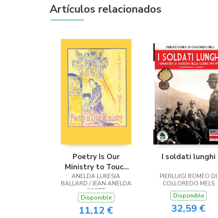
Artículos relacionados
Poetry Is Our
I soldati lunghi
Ministry to Touch
ANELDA LUKESIA
the Heart
PIERLUIGI ROMEO DI
BALLARD / JEAN ANELDA
COLLOREDO MELS
SCOTT
Disponible
Disponible
32,59 €
11,12 €