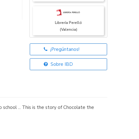
Librería Perelló
(Valencia)
¡Pregúntanos!
Librería Elías
(Asturias)
Sobre IBD
Librería Kolima
(Madrid)
school ... This is the story of Chocolate the
Librería Proteo