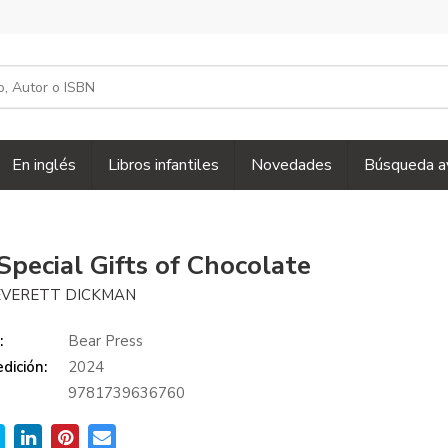
En inglés
Libros infantiles
Novedades
Búsqueda a
Special Gifts of Chocolate
EVERETT DICKMAN
:
Bear Press
dición:
2024
9781739636760