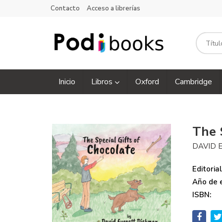
Contacto
Acceso a librerías
Inicio
Libros
Oxford
Cambridge
The 
DAVID 
Editorial
Año de e
ISBN: