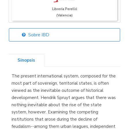
Librería Perelló
(Valencia)
Sobre IBD
Librería Elías
(Asturias)
Sinopsis
The present international system, composed for the
Librería Kolima
most part of sovereign, territorial states, is often
(Madrid)
viewed as the inevitable outcome of historical
development. Hendrik Spruyt argues that there was
nothing inevitable about the rise of the state
system, however. Examining the competing
Librería Proteo
institutions that arose during the decline of
(Málaga)
feudalism--among them urban leagues, independent