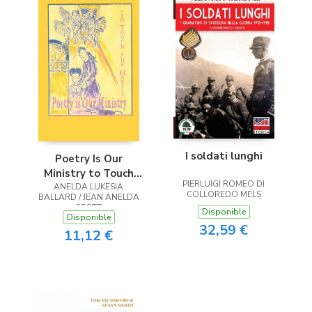
I soldati lunghi
Poetry Is Our
Ministry to Touch
PIERLUIGI ROMEO DI
ANELDA LUKESIA
the Heart
COLLOREDO MELS
BALLARD / JEAN ANELDA
SCOTT
Disponible
Disponible
32,59 €
11,12 €