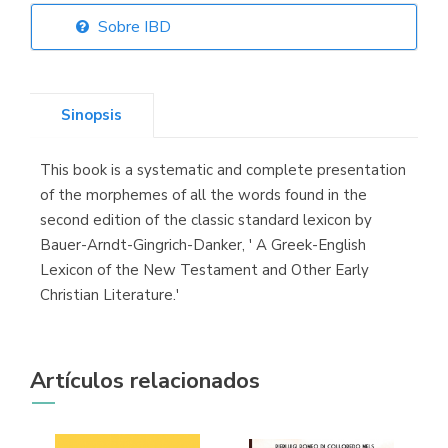
Sobre IBD
Librería Elías
(Asturias)
Sinopsis
This book is a systematic and complete presentation
Librería Kolima
of the morphemes of all the words found in the
(Madrid)
second edition of the classic standard lexicon by
Bauer-Arndt-Gingrich-Danker, ' A Greek-English
Lexicon of the New Testament and Other Early
Christian Literature.'
Librería Proteo
(Málaga)
Artículos relacionados