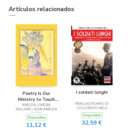
Artículos relacionados
I soldati lunghi
Poetry Is Our
Ministry to Touch
PIERLUIGI ROMEO DI
ANELDA LUKESIA
the Heart
COLLOREDO MELS
BALLARD / JEAN ANELDA
SCOTT
Disponible
Disponible
32,59 €
11,12 €