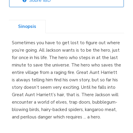
Sobre IBD
Librería Elías
(Asturias)
Sinopsis
Sometimes you have to get lost to figure out where
Librería Kolima
you’re going. All Jackson wants is to be the hero, just
(Madrid)
for once in his life. The hero who steps in at the last
minute to save the universe. The hero who saves the
entire village from a raging fire. Great Aunt Harriett
is always telling him find his own story, but so far his
Librería Proteo
story doesn’t seem very exciting. Until he falls into
(Málaga)
Great Aunt Harriett’s hair, that is. There Jackson will
encounter a world of elves, trap doors, bubblegum-
blowing birds, hairy-backed spiders, kangaroo meat,
and perilous danger which requires ... a hero.