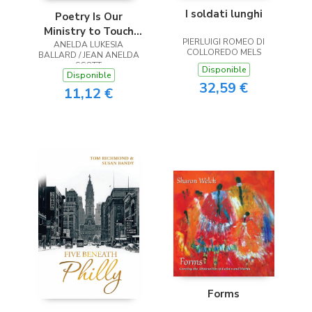
I soldati lunghi
Poetry Is Our
Ministry to Touch
PIERLUIGI ROMEO DI
ANELDA LUKESIA
the Heart
COLLOREDO MELS
BALLARD / JEAN ANELDA
SCOTT
Disponible
Disponible
32,59 €
11,12 €
Forms