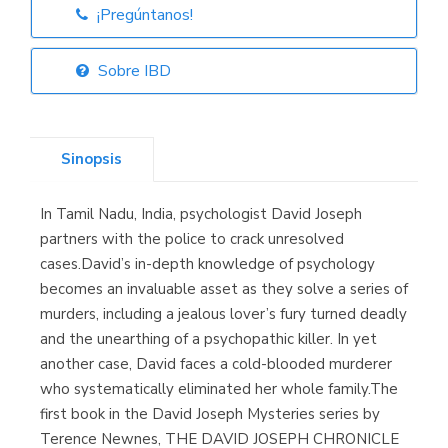
¡Pregúntanos!
Librería Elías
(Asturias)
Sobre IBD
Sinopsis
Librería Kolima
(Madrid)
In Tamil Nadu, India, psychologist David Joseph
partners with the police to crack unresolved
cases.David’s in-depth knowledge of psychology
becomes an invaluable asset as they solve a series of
Librería Proteo
(Málaga)
murders, including a jealous lover’s fury turned deadly
and the unearthing of a psychopathic killer. In yet
another case, David faces a cold-blooded murderer
who systematically eliminated her whole family.The
first book in the David Joseph Mysteries series by
Terence Newnes, THE DAVID JOSEPH CHRONICLE