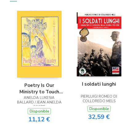
I soldati lunghi
Poetry Is Our
Ministry to Touch
PIERLUIGI ROMEO DI
ANELDA LUKESIA
the Heart
COLLOREDO MELS
BALLARD / JEAN ANELDA
SCOTT
Disponible
Disponible
32,59 €
11,12 €