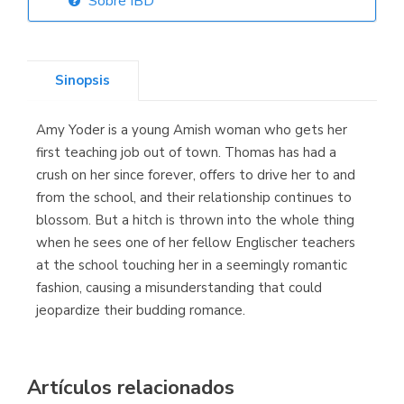
Sobre IBD
Librería Elías
(Asturias)
Sinopsis
Amy Yoder is a young Amish woman who gets her
Librería Kolima
first teaching job out of town. Thomas has had a
(Madrid)
crush on her since forever, offers to drive her to and
from the school, and their relationship continues to
blossom. But a hitch is thrown into the whole thing
when he sees one of her fellow Englischer teachers
Librería Proteo
at the school touching her in a seemingly romantic
(Málaga)
fashion, causing a misunderstanding that could
jeopardize their budding romance.
Artículos relacionados