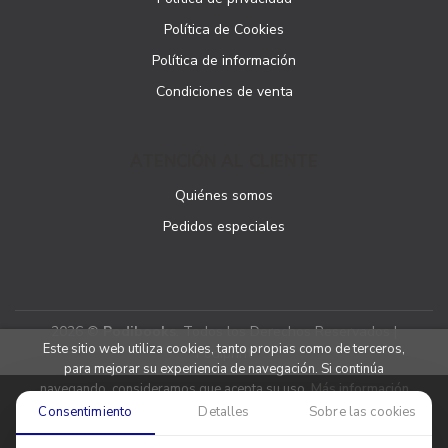
Política de Cookies
Política de información
Condiciones de venta
ATENCIÓN AL CLIENTE
Quiénes somos
Pedidos especiales
2026 ©
Podibooks
. Todos los Derechos Reservados |
Este sitio web utiliza cookies, tanto propias como de terceros,
Podiprint
para mejorar su experiencia de navegación. Si continúa
navegando, consideramos que acepta su uso.
Más información
Consentimiento
Detalles
Sobre las cookies
Aceptar cookies
Denegar