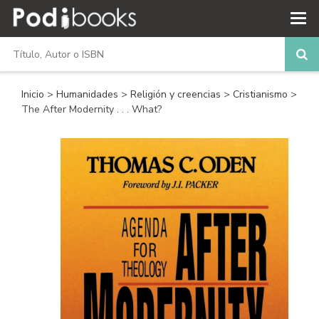
Inicio
>
Humanidades
>
Religión y creencias
>
Cristianismo
>
The After Modernity . . . What?