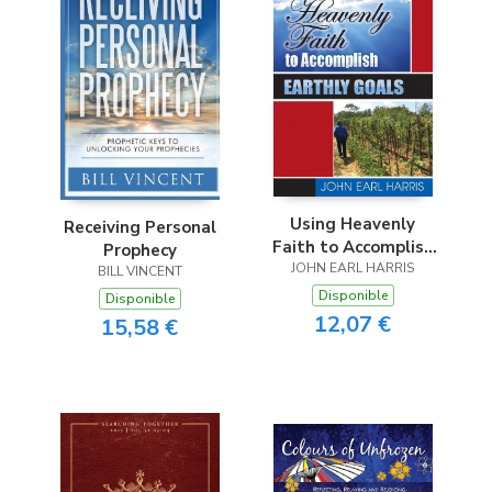
Using Heavenly
Receiving Personal
Faith to Accomplish
Prophecy
JOHN EARL HARRIS
Earthly Goals
BILL VINCENT
Disponible
Disponible
12,07 €
15,58 €