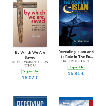
Revealing Islam and
By Which We Are
Its Role In The End
Saved
ROBERT B KEETON
Times
KELLY CONDRA / PRESTON
CONDRA
Disponible
Disponible
15,91 €
16,07 €