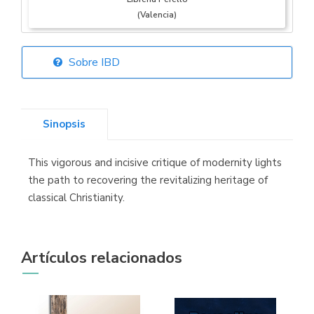
(Valencia)
Sobre IBD
Librería Elías
(Asturias)
Sinopsis
This vigorous and incisive critique of modernity lights
Librería Kolima
the path to recovering the revitalizing heritage of
(Madrid)
classical Christianity.
Artículos relacionados
Librería Proteo
(Málaga)