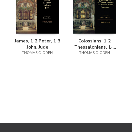
James, 1-2 Peter, 1-3
Colossians, 1-2
John, Jude
Thessalonians, 1-2
THOMAS C. ODEN
Timothy, Titus,
THOMAS C. ODEN
Philemon