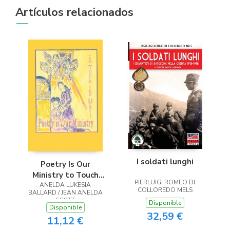
Artículos relacionados
I soldati lunghi
Poetry Is Our
Ministry to Touch
PIERLUIGI ROMEO DI
ANELDA LUKESIA
the Heart
COLLOREDO MELS
BALLARD / JEAN ANELDA
SCOTT
Disponible
Disponible
32,59 €
11,12 €