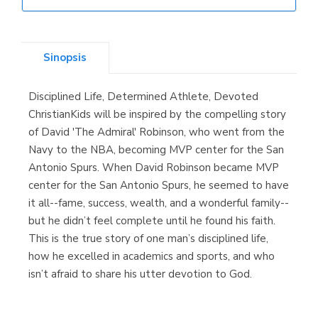
Librería Elías
(Asturias)
Sinopsis
Disciplined Life, Determined Athlete, Devoted
Librería Kolima
ChristianKids will be inspired by the compelling story
(Madrid)
of David 'The Admiral' Robinson, who went from the
Navy to the NBA, becoming MVP center for the San
Antonio Spurs. When David Robinson became MVP
center for the San Antonio Spurs, he seemed to have
Librería Proteo
it all--fame, success, wealth, and a wonderful family--
(Málaga)
but he didn’t feel complete until he found his faith.
This is the true story of one man’s disciplined life,
how he excelled in academics and sports, and who
isn’t afraid to share his utter devotion to God.