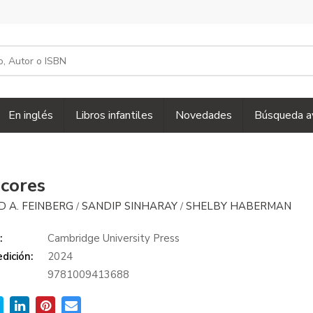
En inglés
Libros infantiles
Novedades
Búsqueda a
cores
D A. FEINBERG
SANDIP SINHARAY
SHELBY HABERMAN
/
/
:
Cambridge University Press
dición:
2024
9781009413688