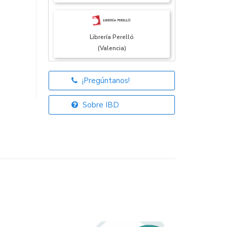
Librería Perelló
(Valencia)
¡Pregúntanos!
Librería Elías
(Asturias)
Sobre IBD
Librería Kolima
(Madrid)
Librería Proteo