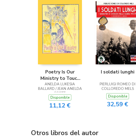
Poetry Is Our
I soldati lunghi
Ministry to Touch
ANELDA LUKESIA
the Heart
PIERLUIGI ROMEO DI
BALLARD / JEAN ANELDA
COLLOREDO MELS
SCOTT
Disponible
Disponible
32,59 €
11,12 €
Otros libros del autor