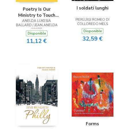
I soldati lunghi
Poetry Is Our
Ministry to Touch
PIERLUIGI ROMEO DI
ANELDA LUKESIA
the Heart
COLLOREDO MELS
BALLARD / JEAN ANELDA
SCOTT
Disponible
Disponible
32,59 €
11,12 €
Forms