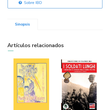
Sobre IBD
Librería Elías
(Asturias)
Sinopsis
Librería Kolima
Artículos relacionados
(Madrid)
Librería Proteo
(Málaga)