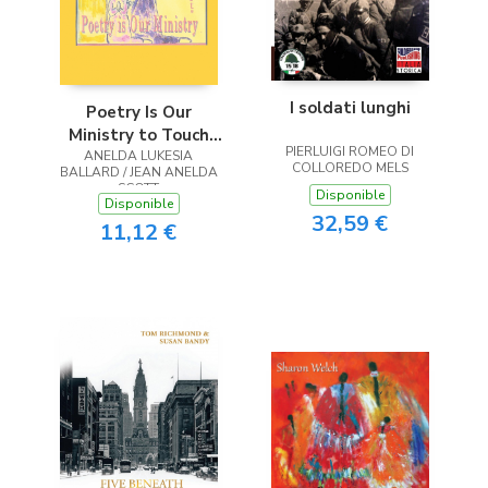
I soldati lunghi
Poetry Is Our
Ministry to Touch
PIERLUIGI ROMEO DI
ANELDA LUKESIA
the Heart
COLLOREDO MELS
BALLARD / JEAN ANELDA
SCOTT
Disponible
Disponible
32,59 €
11,12 €