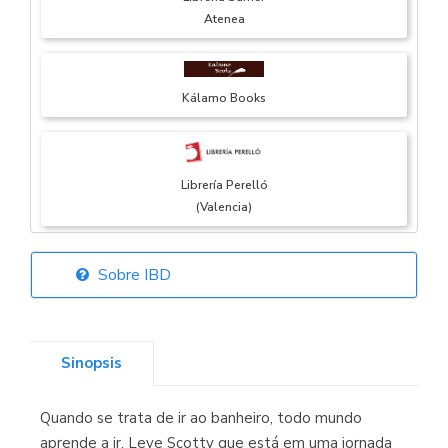
Atenea
Kálamo Books
Librería Perelló
(Valencia)
Sobre IBD
Librería Elías
(Asturias)
Sinopsis
Quando se trata de ir ao banheiro, todo mundo
Librería Kolima
aprende a ir. Leve Scotty que está em uma jornada
(Madrid)