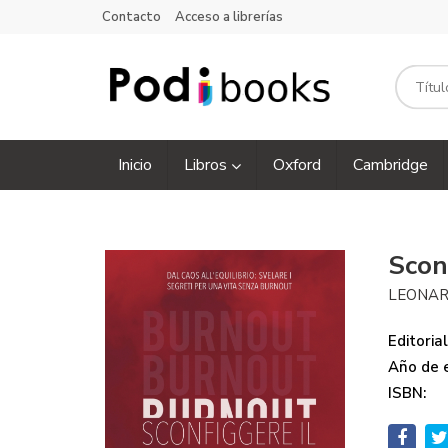
Contacto
Acceso a librerías
Inicio
Libros
Oxford
Cambridge
Scon
LEONAR
Editorial
Año de e
ISBN: