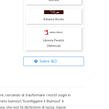
Atenea
Kálamo Books
Librería Perelló
(Valencia)
Sobre IBD
Librería Elías
(Asturias)
, cercando di trasformare i nostri sogni in
Librería Kolima
iamato burnout.'Sconfiggere il Burnout' è
(Madrid)
 che non fa distinzioni di razza, classe