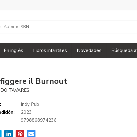
En inglés
Libros infantiles
Novedades
Búsqueda a
figgere il Burnout
DO TAVARES
:
Indy Pub
dición:
2023
9798868974236