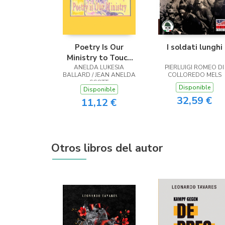
Poetry Is Our
I soldati lunghi
Ministry to Touch
ANELDA LUKESIA
the Heart
PIERLUIGI ROMEO DI
BALLARD / JEAN ANELDA
COLLOREDO MELS
SCOTT
Disponible
Disponible
32,59 €
11,12 €
Otros libros del autor