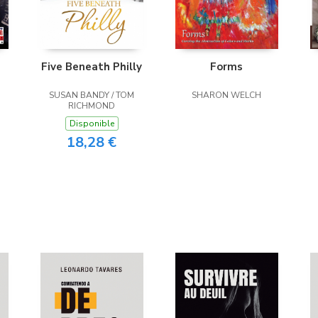
Five Beneath Philly
Forms
SUSAN BANDY / TOM
SHARON WELCH
RICHMOND
Disponible
18,28 €