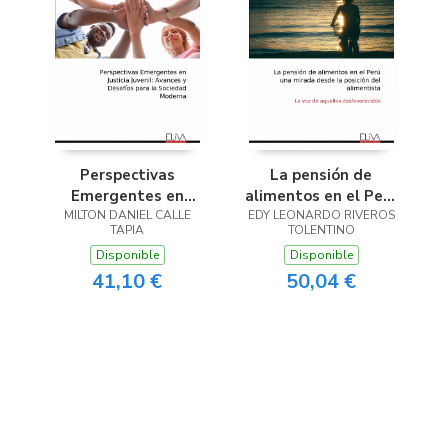
Perspectivas
La pensión de
Emergentes en
alimentos en el Perú
MILTON DANIEL CALLE
Justicia Juvenil
una mirada desde la
EDY LEONARDO RIVEROS
TAPIA
TOLENTINO
posición del
Disponible
Disponible
alimentista
41,10 €
50,04 €