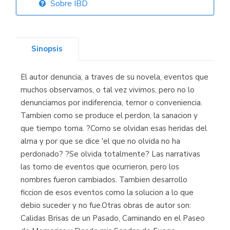
Sobre IBD
Librería Elías
(Asturias)
Sinopsis
El autor denuncia, a traves de su novela, eventos que
Librería Kolima
muchos observamos, o tal vez vivimos, pero no lo
(Madrid)
denunciamos por indiferencia, temor o conveniencia.
Tambien como se produce el perdon, la sanacion y
que tiempo toma. ?Como se olvidan esas heridas del
alma y por que se dice 'el que no olvida no ha
Librería Proteo
perdonado? ?Se olvida totalmente? Las narrativas
(Málaga)
las tomo de eventos que ocurrieron, pero los
nombres fueron cambiados. Tambien desarrollo
ficcion de esos eventos como la solucion a lo que
debio suceder y no fue.Otras obras de autor son:
Calidas Brisas de un Pasado, Caminando en el Paseo