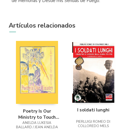
de Memorias y Desde mis Sendas de Fuego.
Artículos relacionados
I soldati lunghi
Poetry Is Our
Ministry to Touch
PIERLUIGI ROMEO DI
ANELDA LUKESIA
the Heart
COLLOREDO MELS
BALLARD / JEAN ANELDA