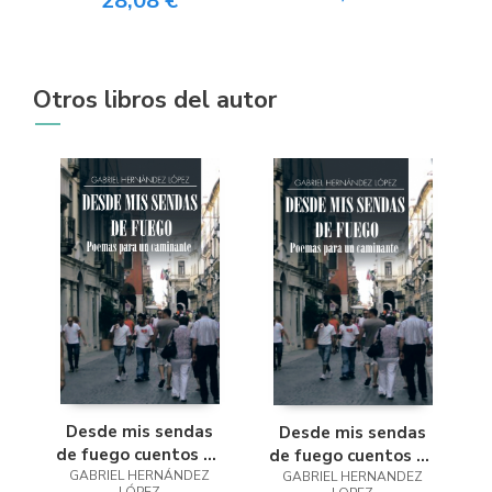
28,08 €
Otros libros del autor
Desde mis sendas
Desde mis sendas
de fuego cuentos de
de fuego cuentos de
un caminante/ Desde
GABRIEL HERNÁNDEZ
un caminante/ Desde
GABRIEL HERNANDEZ